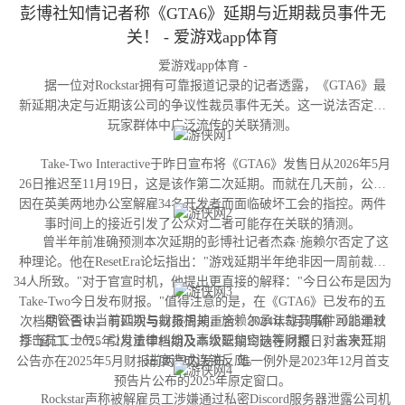
彭博社知情记者称《GTA6》延期与近期裁员事件无
关！ - 爱游戏app体育
爱游戏app体育 -
据一位对Rockstar拥有可靠报道记录的记者透露，《GTA6》最
新延期决定与近期该公司的争议性裁员事件无关。这一说法否定了
玩家群体中广泛流传的关联猜测。
Take-Two Interactive于昨日宣布将《GTA6》发售日从2026年5月
26日推迟至11月19日，这是该作第二次延期。而就在几天前，公司
因在英美两地办公室解雇34名开发者而面临破坏工会的指控。两件
事时间上的接近引发了公众对二者可能存在关联的猜测。
曾半年前准确预测本次延期的彭博社记者杰森·施赖尔否定了这
种理论。他在ResetEra论坛指出："游戏延期半年绝非因一周前裁撤
34人所致。"对于官宣时机，他提出更直接的解释："今日公布是因为
Take-Two今日发布财报。"值得注意的是，在《GTA6》已发布的五
尽管否认当前延期与裁员相关，施赖尔承认裁员事件可能通过
次档期公告中，有四次与财报周期重合：2024年5月明确"2025年秋
打击员工士气、引发法律纠纷及高级职位空缺等问题，对未来开发
季"窗口、2025年2月重申档期及本次延期均选在财报日；首次延期
进度造成连锁反应。
公告亦在2025年5月财报前两周内发布。唯一例外是2023年12月首支
预告片公布的2025年原定窗口。
Rockstar声称被解雇员工涉嫌通过私密Discord服务器泄露公司机