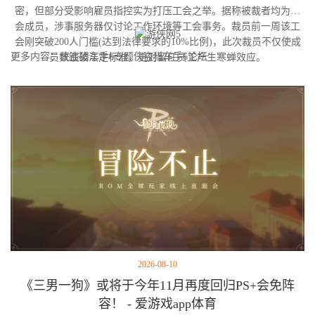
密，但部分受影响雇员指控实为打压工会之举。据称被裁者均为工
会成员，涉事服务器仅讨论工作环境等工会事务。裁员前一周该工
会刚突破200人门槛(达到法律要求的10%比例)，此次裁员不仅使成
更多内容：侠盗猎车手6专题侠盗猎车手6论坛
员数跌破法定标准，更对留任员工产生寒蝉效应。
2026-08-10
《三男一狗》或将于今年11月再度回归PS+会免阵
容！ - 爱游戏app体育