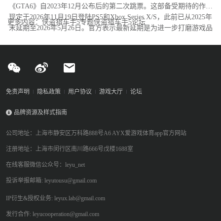
《GTA6》自2023年12月公布后的第二次跳票。这部备受期待的作品
现定于2026年11月19日登陆PS5和Xbox Series X/S，此前已从2025年
更多内容：侠盗猎车手5专题侠盗猎车手5论坛
末延期至2026年5月26日。官方表示最新延期是为进一步打磨游戏品
质。
免责声明
隐私政策
用户协议
游戏大厅
论坛
品牌资源及样式指南
公司地址：上海市静安区万科路888号A6 AYX爱游戏体育app官方网站
注册地址：上海市闵行区南川路666号戊楼1688室
在线客服微信公众号：leyu_net
投诉举报邮箱: leyutousu@gmail.com
IP衍生&授权业务: leyux.lab@gmail.com
发行合作: leyucooperation@gmail.com