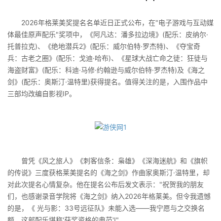
2026年格莱美奖提名名单近日正式公布，在"电子游戏与互动媒
体最佳原声配乐"奖项中，《阿凡达：潘多拉边境》(配乐：皮纳尔·
托普拉克)、《绝地潜兵2》(配乐：威尔伯特·罗杰特)、《夺宝奇
兵：古老之圈》(配乐：戈迪·哈布)、《星球大战亡命之徒：狂徒与
海盗财富》(配乐：科迪·马修·约翰逊与威尔伯特·罗杰特)及《海之
剑》(配乐：奥斯汀·温特里)获得提名。值得关注的是，入围作品中
三部均改编自影视IP。
曾凭《风之旅人》《刺客信条：枭雄》《深海迷航》和《旗帜
的传说》三度获格莱美提名的《海之剑》作曲家奥斯汀·温特里，却
对此次提名心情复杂。他在提名公布后发文表示："祝贺我的朋友
们，也感谢录音学院将《海之剑》纳入2026年格莱美。但令我遗憾
的是，《 光与影：33号远征队》未能入选——我宁愿与之交换名
额，这部配乐堪称'获奖资格的典范'!"