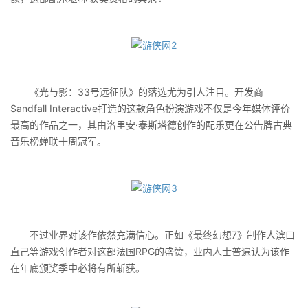
《光与影：33号远征队》的落选尤为引人注目。开发商
Sandfall Interactive打造的这款角色扮演游戏不仅是今年媒体评价
最高的作品之一，其由洛里安·泰斯塔德创作的配乐更在公告牌古典
音乐榜蝉联十周冠军。
不过业界对该作依然充满信心。正如《最终幻想7》制作人滨口
直己等游戏创作者对这部法国RPG的盛赞，业内人士普遍认为该作
在年底颁奖季中必将有所斩获。