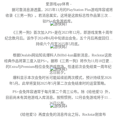
爱游戏app体育 -
据可靠消息源透露，2025年11月的PlayStation Plus游戏阵容或将
收录《三男一狗》。若消息属实，这将是这款标志性作品第三次进
驻PS+会免游戏库。
《三男一狗》首次加入PS+是在2023年12月，即游戏发售十周年
纪念数月后。该作于2024年6月中旬退出会免，五个月后再度回归并
持续六个月至2025年5月底。
根据Dealabs网站知名爆料人Billbil-kun最新消息，Rockstar这款
经典作品将第三度入驻PS+。据称《三男一狗》将作为11月18日更新
的Extra与Premium档位会免游戏登场，恰逢前次会免结束一周年纪
念日前夕。
爆料显示本次会免时长可能延续前两次模式，预计持续至2026
年5月。此举将复刻2025年5月第二次会免结束时的运营策略。
PS+会免阵容通常于每月第二个周三公布。除《给他爱5》外，
目前尚未有其他游戏入库消息。按照惯例，12月会免游戏将于11月
26日公布。
《给他爱5》再度会免的消息传出之际，Rockstar刚宣布