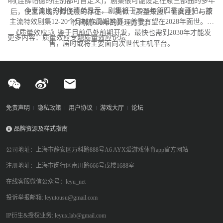
响(连薛帕德的性别都可自定义)，剧集很可能设定在原三部曲的多年
今夏流出的制作清单显示，剧集将于2026年第四季度开拍。按
后，使主角成为传说般的存在——类似《质量效应：仙女座》与原
主流特效剧集12-20个月制作周期推算，首季有望在2028年面世。而
作间隔600年的处理方式。
《质量效应5》鉴于目前仍处前期开发，最快也需到2030年才能发
更多内容：质量效应专题质量效应论坛
售，届时或将主要面向次世代主机平台。
免责声明
隐私政策
用户协议
游戏大厅
论坛
品牌资源及样式指南
公司地址：上海市静安区万科路888号A6 AYX爱游戏体育app官方网站
注册地址：上海市闵行区南川路666号戊楼1688室
在线客服微信公众号：leyu_net
投诉举报邮箱: leyutousu@gmail.com
IP衍生&授权业务: leyux.lab@gmail.com