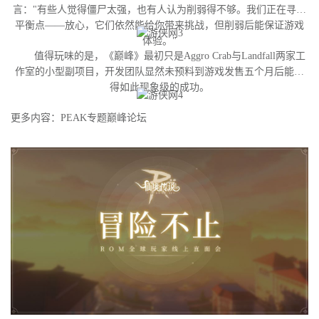
言："有些人觉得僵尸太强，也有人认为削弱得不够。我们正在寻找
平衡点——放心，它们依然能给你带来挑战，但削弱后能保证游戏
体验。"
值得玩味的是，《巅峰》最初只是Aggro Crab与Landfall两家工
作室的小型副项目，开发团队显然未预料到游戏发售五个月后能获
得如此现象级的成功。
更多内容：PEAK专题巅峰论坛