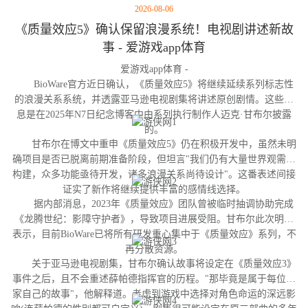
2026-08-06
《质量效应5》确认保留浪漫系统！电视剧讲述新故
事 - 爱游戏app体育
爱游戏app体育 -
BioWare官方近日确认，《质量效应5》将继续延续系列标志性
的浪漫关系系统，并透露亚马逊电视剧集将讲述原创剧情。这些消
息是在2025年N7日纪念博客中由系列执行制作人迈克·甘布尔披露
的。
甘布尔在博文中重申《质量效应5》仍在积极开发中，虽然未明
确项目是否已脱离前期准备阶段，但坦言"我们仍有大量世界观需要
构建，众多功能亟待开发，诸多浪漫关系尚待设计"。这番表述间接
证实了新作将继续提供丰富的感情线选择。
据内部消息，2023年《质量效应》团队曾被临时抽调协助完成
《龙腾世纪：影障守护者》，导致项目进展受阻。甘布尔此次明确
表示，目前BioWare已将所有研发重心集中于《质量效应》系列，不
再分散资源。
关于亚马逊电视剧集，甘布尔确认故事将设定在《质量效应3》
事件之后，且不会重述薛帕德指挥官的历程。"那毕竟是属于每位玩
家自己的故事"，他解释道。考虑到游戏中选择对角色命运的深远影