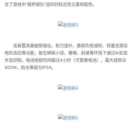
合了游戏中“跳桥部队”组织的标志性元素和配色。
该装置具备腿部强化、耐力提升、膝部负担减轻、轻量支撑及
地形适应等功能，能在崎岖小径、楼梯、斜坡等环境下通过AI实现
步态控制。电池续航时间超过4小时（可更换电池），最大扭矩达
900W，防水等级为IP54。