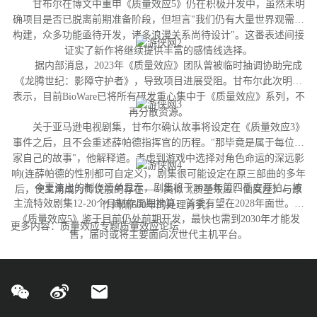
甘布尔在博文中重申《质量效应5》仍在积极开发中，虽然未明
确项目是否已脱离前期准备阶段，但坦言"我们仍有大量世界观需要
构建，众多功能亟待开发，诸多浪漫关系尚待设计"。这番表述间接
证实了新作将继续提供丰富的感情线选择。
据内部消息，2023年《质量效应》团队曾被临时抽调协助完成
《龙腾世纪：影障守护者》，导致项目进展受阻。甘布尔此次明确
表示，目前BioWare已将所有研发重心集中于《质量效应》系列，不
再分散资源。
关于亚马逊电视剧集，甘布尔确认故事将设定在《质量效应3》
事件之后，且不会重述薛帕德指挥官的历程。"那毕竟是属于每位玩
家自己的故事"，他解释道。考虑到游戏中选择对角色命运的深远影
响(连薛帕德的性别都可自定义)，剧集很可能设定在原三部曲的多年
今夏流出的制作清单显示，剧集将于2026年第四季度开拍。按
后，使主角成为传说般的存在——类似《质量效应：仙女座》与原
主流特效剧集12-20个月制作周期推算，首季有望在2028年面世。而
作间隔600年的处理方式。
《质量效应5》鉴于目前仍处前期开发，最快也需到2030年才能发
更多内容：质量效应专题质量效应论坛
售，届时或将主要面向次世代主机平台。