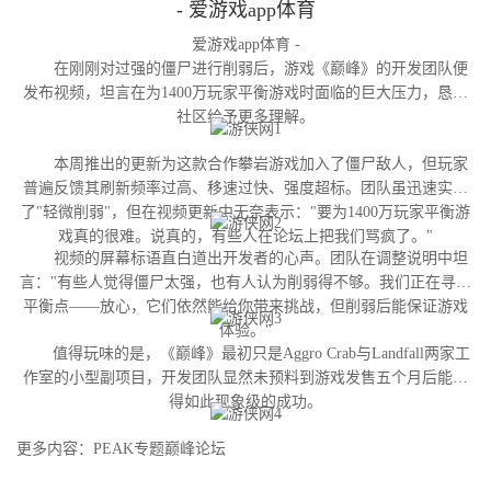
- 爱游戏app体育
爱游戏app体育 -
在刚刚对过强的僵尸进行削弱后，游戏《巅峰》的开发团队便
发布视频，坦言在为1400万玩家平衡游戏时面临的巨大压力，恳请
社区给予更多理解。
本周推出的更新为这款合作攀岩游戏加入了僵尸敌人，但玩家
普遍反馈其刷新频率过高、移速过快、强度超标。团队虽迅速实施
了"轻微削弱"，但在视频更新中无奈表示："要为1400万玩家平衡游
戏真的很难。说真的，有些人在论坛上把我们骂疯了。"
视频的屏幕标语直白道出开发者的心声。团队在调整说明中坦
言："有些人觉得僵尸太强，也有人认为削弱得不够。我们正在寻找
平衡点——放心，它们依然能给你带来挑战，但削弱后能保证游戏
体验。"
值得玩味的是，《巅峰》最初只是Aggro Crab与Landfall两家工
作室的小型副项目，开发团队显然未预料到游戏发售五个月后能获
得如此现象级的成功。
更多内容：PEAK专题巅峰论坛