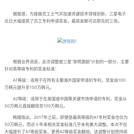
据报道，为提振员工士气并加速关键技术领域创新，三星电子
近日大幅提高了员工专利申请奖金，最高金额可达原先的三倍。
根据业界消息，此次调整是三星“发明激励”计划的一部分，主要
针对高等级专利的奖金标准：
A1等级：适用于在所有主要海外国家申请的专利，奖金由100
万韩元提升至150万韩元。
A2等级：适用于在美国或中国等关键市场申请的专利，奖金从
50万韩元直接翻倍至100万韩元。
韩媒指出，2017年之前，即便是最高等级的A1专利奖金也仅为
50万韩元，而近十年来相关奖金标准几乎未有重大调整。本次不仅
大幅提升了A1等级奖金，更将A2等级奖金翻倍。该调整计划将持续