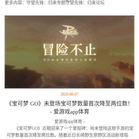
更多内容：守望先锋：归来专题守望先锋：归来论坛
2026-08-07
《宝可梦 GO》未登场宝可梦数量首次降至两位数！
- 爱游戏app体育
爱游戏app体育 -
《宝可梦GO》近期迎来了一个里程碑：尚未登陆这款手游的宝
可梦数量首次降至两位数。随着近日长崎野生原野区活动新增捣蛋