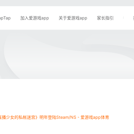
apTap
加入爱游戏app
关于爱游戏app
家长指引
播少女的私帐迷宫》明年登陆Steam/NS - 爱游戏app体育