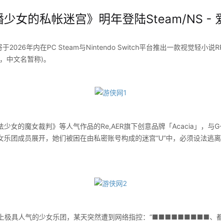
女的私帐迷宫》明年登陆Steam/NS - 
026年内在PC Steam与Nintendo Switch平台推出一款视觉轻小
，中文名暂称)。
的魔女裁判》等人气作品的Re,AER旗下创意品牌「Acacia」，与G-
少女乐团成员展开，她们被困在由私密账号构成的迷宫“U”中，必须设法逃
极具人气的少女乐团，某天突然遭到网络指控：“■■■■■■■■■、都