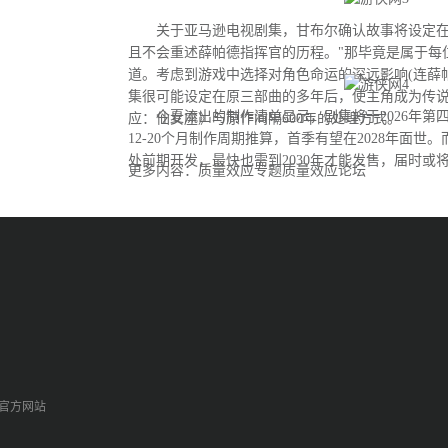
关于亚马逊电视剧集，甘布尔确认故事将设定在
且不会重述薛帕德指挥官的历程。"那毕竟是属于每
道。考虑到游戏中选择对角色命运的深远影响(连薛
集很可能设定在原三部曲的多年后，使主角成为传
今夏流出的制作清单显示，剧集将于2026年第
应：仙女座》与原作间隔600年的处理方式。
12-20个月制作周期推算，首季有望在2028年面世
处前期开发，最快也需到2030年才能发售，届时或
更多内容：质量效应专题质量效应论坛
p官方网站