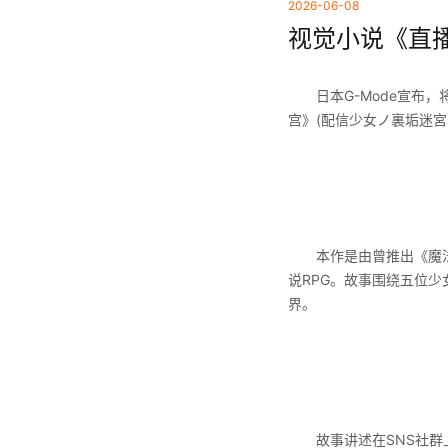
2026-06-08
视觉小说《直播少
日本G-Mode宣布，将于2
宫》(配信少女ノ裏垢迷宮
本作是由曾推出《魔法少女
说RPG。故事围绕五位
界。
故事讲述在SNS社群上