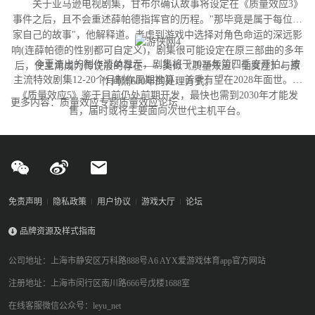
关于亚马逊电视剧集，甘布尔确认故事将设定在《质量效应3》
事件之后，且不会重述薛帕德指挥官的历程。"那毕竟是属于每位玩
家自己的故事"，他解释道。考虑到游戏中选择对角色命运的深远影
响(连薛帕德的性别都可自定义)，剧集很可能设定在原三部曲的多年
今夏流出的制作清单显示，剧集将于2026年第四季度开拍。按
后，使主角成为传说般的存在——类似《质量效应：仙女座》与原
主流特效剧集12-20个月制作周期推算，首季有望在2028年面世。而
作间隔600年的处理方式。
《质量效应5》鉴于目前仍处前期开发，最快也需到2030年才能发
更多内容：质量效应专题质量效应论坛
售，届时或将主要面向次世代主机平台。
免责声明
隐私政策
用户协议
游戏大厅
论坛
品牌资源及样式指南
公司地址：上海市静安区万科路888号A6 AYX爱游戏体育app官方网站
注册地址：上海市闵行区南川路666号戊楼1688室
在线客服微信公众号：leyu_net