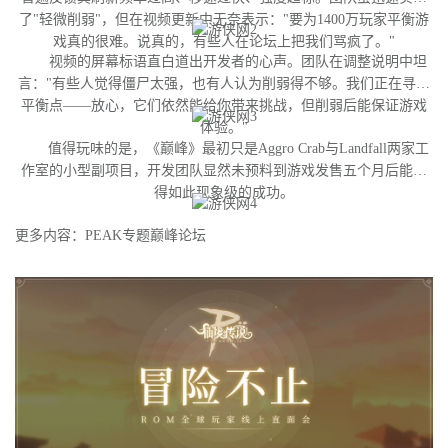
了"轻微削弱"，但在视频更新中无奈表示："要为1400万玩家平衡游
戏真的很难。说真的，有些人在论坛上把我们骂疯了。"
视频的屏幕标语直白道出开发者的心声。团队在调整说明中坦
言："有些人觉得僵尸太强，也有人认为削弱得不够。我们正在寻找
平衡点——放心，它们依然能给你带来挑战，但削弱后能保证游戏
体验。"
值得玩味的是，《巅峰》最初只是Aggro Crab与Landfall两家工
作室的小型副项目，开发团队显然未预料到游戏发售五个月后能获
得如此现象级的成功。
更多内容：PEAK专题巅峰论坛