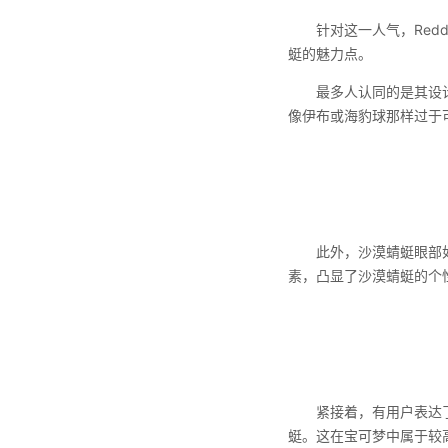
针对这一人气，Reddi
蜓的魅力点。
最多人认同的是其设计魅
像伊布或海豹球那样过于
此外，沙漠蜻蜓眼部如护
素，凸显了沙漠蜻蜓的个
紧接着，有用户表达了在
蜓。这在宝可梦中属于较