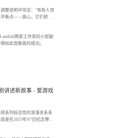
调整说明中坦言："有些人觉
找平衡点——放心，它们依然
andfall两家工作室的小型副
获得如此现象级的成功。
讲述新故事 - 爱游戏
延续系列标志性的浪漫关系系
是在2025年N7日纪念博客