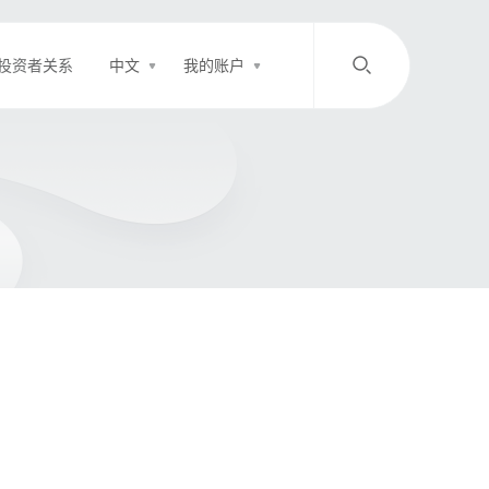
投资者关系
中文
我的账户
/
中文
EN
登录
充值
客服