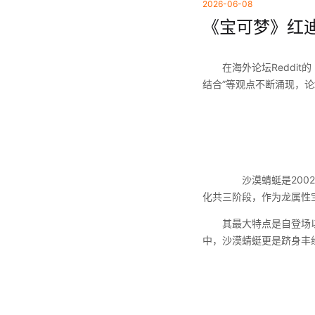
2026-06-08
《宝可梦》红迪
在海外论坛Reddit的
结合”等观点不断涌现，论
沙漠蜻蜓是2002年发
化共三阶段，作为龙属性
其最大特点是自登场以来
中，沙漠蜻蜓更是跻身丰