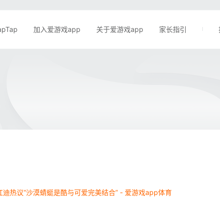
apTap
加入爱游戏app
关于爱游戏app
家长指引
迪热议“沙漠蜻蜓是酷与可爱完美结合” - 爱游戏app体育