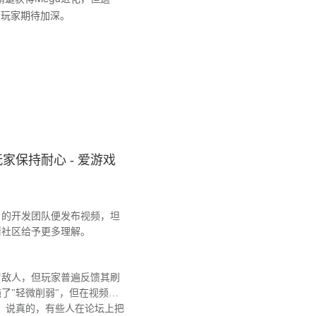
令玩家期待加深。
保持耐心 - 爱游戏
的开发团队便发布视频，坦
请社区给予更多理解。
敌人，但玩家普遍反馈其刷
了"轻微削弱"，但在视频更
难。说真的，有些人在论坛上把