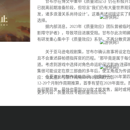
甘布尔在博文中重申《质量效应5》仍在积极开
已脱离前期准备阶段，但坦言"我们仍有大量世界观
发，诸多浪漫关系尚待设计"。这番表述间接证实了
选择。
据内部消息，2023年《质量效应》团队曾被临
影障守护者》，导致项目进展受阻。甘布尔此次明确表示
有研发重心集中于《质量效应》系列，不再分散资
关于亚马逊电视剧集，甘布尔确认故事将设定在
且不会重述薛帕德指挥官的历程。"那毕竟是属于每
道。考虑到游戏中选择对角色命运的深远影响(连薛
集很可能设定在原三部曲的多年后，使主角成为传
今夏流出的制作清单显示，剧集将于2026年第
应：仙女座》与原作间隔600年的处理方式。
12-20个月制作周期推算，首季有望在2028年面世
处前期开发，最快也需到2030年才能发售，届时或
更多内容：质量效应专题质量效应论坛