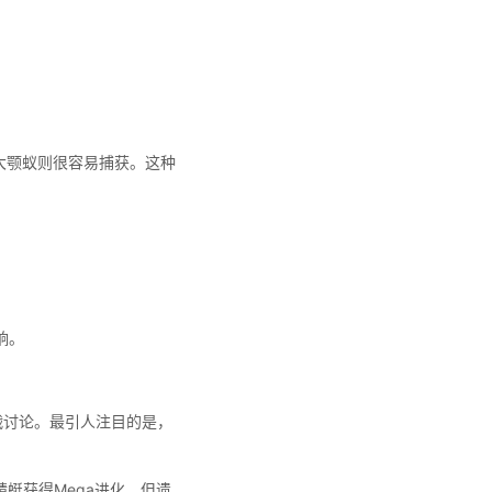
而大颚蚁则很容易捕获。这种
响。
战讨论。最引人注目的是，
蜓获得Mega进化，但遗