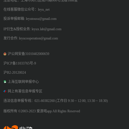
注册地址：上海市闵行区南川路666号戊楼1688室
在线客服微信公众号：leyu_net
投诉举报邮箱: leyutousu@gmail.com
IP衍生&授权业务: leyux.lab@gmail.com
发行合作: leyucooperation@gmail.com
沪公网安备31010402000659
沪ICP备11033765号-9
沪B2-20120024
上海互联网举报中心
网上有害信息举报专区
违法信息举报专线：021-60382260 (工作日 9:30 ~ 12:00, 13:30 ~ 18:30)
版权所有 ©2003-2023 爱游戏app All Rights Reserved
爱游戏app体育