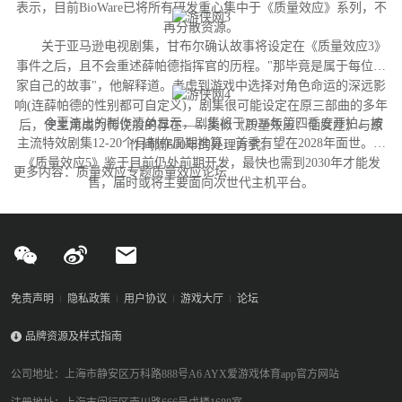
表示，目前BioWare已将所有研发重心集中于《质量效应》系列，不
再分散资源。
关于亚马逊电视剧集，甘布尔确认故事将设定在《质量效应3》
事件之后，且不会重述薛帕德指挥官的历程。"那毕竟是属于每位玩
家自己的故事"，他解释道。考虑到游戏中选择对角色命运的深远影
响(连薛帕德的性别都可自定义)，剧集很可能设定在原三部曲的多年
今夏流出的制作清单显示，剧集将于2026年第四季度开拍。按
后，使主角成为传说般的存在——类似《质量效应：仙女座》与原
主流特效剧集12-20个月制作周期推算，首季有望在2028年面世。而
作间隔600年的处理方式。
《质量效应5》鉴于目前仍处前期开发，最快也需到2030年才能发
更多内容：质量效应专题质量效应论坛
售，届时或将主要面向次世代主机平台。
免责声明
隐私政策
用户协议
游戏大厅
论坛
品牌资源及样式指南
公司地址：上海市静安区万科路888号A6 AYX爱游戏体育app官方网站