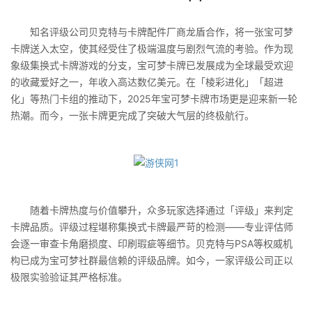
知名评级公司贝克特与卡牌配件厂商龙盾合作，将一张宝可梦
卡牌送入太空，使其经受住了极端温度与剧烈气流的考验。作为现
象级集换式卡牌游戏的分支，宝可梦卡牌已发展成为全球最受欢迎
的收藏爱好之一，年收入高达数亿美元。在「棱彩进化」「超进
化」等热门卡组的推动下，2025年宝可梦卡牌市场更是迎来新一轮
热潮。而今，一张卡牌更完成了突破大气层的终极航行。
随着卡牌热度与价值攀升，众多玩家选择通过「评级」来判定
卡牌品质。评级过程堪称集换式卡牌最严苛的检测——专业评估师
会逐一审查卡角磨损度、印刷瑕疵等细节。贝克特与PSA等权威机
构已成为宝可梦社群最信赖的评级品牌。如今，一家评级公司正以
极限实验验证其严格标准。