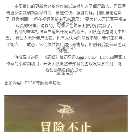
本周推出的更新为这款合作攀岩游戏加入了僵尸敌人，但玩家
普遍反馈其刷新频率过高、移速过快、强度超标。团队虽迅速实施
了"轻微削弱"，但在视频更新中无奈表示："要为1400万玩家平衡游
戏真的很难。说真的，有些人在论坛上把我们骂疯了。"
视频的屏幕标语直白道出开发者的心声。团队在调整说明中坦
言："有些人觉得僵尸太强，也有人认为削弱得不够。我们正在寻找
平衡点——放心，它们依然能给你带来挑战，但削弱后能保证游戏
体验。"
值得玩味的是，《巅峰》最初只是Aggro Crab与Landfall两家工
作室的小型副项目，开发团队显然未预料到游戏发售五个月后能获
得如此现象级的成功。
更多内容：PEAK专题巅峰论坛