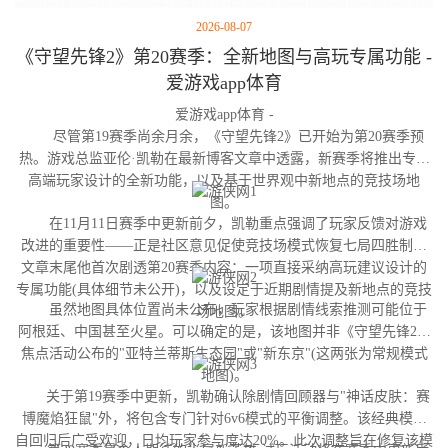
2026-08-07
《守望先锋2》第20赛季：全新地图与高玩专属功能 -
爱游戏app体育
爱游戏app体育 -
尽管第19赛季尚余月余，《守望先锋2》已开始为第20赛季预
热。游戏总监亚伦·凯勒在最新博客文章中透露，新赛季将推出专为
高端玩家设计的全新功能，以及基于世界观中新地点的竞技场地
图。
在11月11日赛季中更新前夕，凯勒重点强调了玩家反馈对游戏
改进的重要性——正是社区意见促使竞技场模式恢复七局四胜制。
文章末尾他首次剧透第20赛季内容：一项直接采纳高玩建议设计的
专属功能(具体细节未公开)，以及设定于近期剧情提及新地点的竞技
虽然地图具体位置尚未公布，玩家根据剧情线索推测可能位于
场地图。
阿根廷、中国甚至火星。可以确定的是，该地图并非《守望先锋2》
焦点活动公布的"亚特兰蒂斯生态园"或"新东京"(这两张为常规模式
地图)。
关于第19赛季中更新，凯勒确认除剧情回顾器与"神话皮肤：赛
博魔焰狂鼠"外，将包含专门针对6v6模式的平衡调整。该经典模式
自回归后广受欢迎，日均玩家参与度达20%。此次调整旨在修复该模