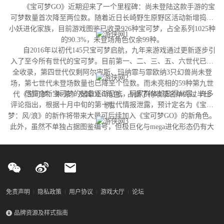
《宝可梦GO》近期迎来了一个里程碑：尚未登陆这款手游的宝
可梦数量首次降至两位数。随着近日长崎野生原野区活动新增捣蛋
小妖进化家族，目前游戏图鉴已收录926种宝可梦，占全系列1025种
的90.3%，未登场角色仅余99种。
自2016年以初代145只宝可梦启航，九年来游戏通过更新逐步引
入了至今所有世代的宝可梦。目前第一、二、三、五、六世代已完
全收录，第四世代仅剩阿尔宙斯、玛纳霏与霏欧纳3只幻兽尚未登
场，第七世代未登场数量也已降至个位数。而未亮相的59种第九世
尽管全新宝可梦的储备逐渐见底，玩家群体却显得从容。许多
代《宝可梦：朱/紫》及其DLC角色，占据了待收录名单的过半比
评论指出，根据十月中旬的第十世代情报泄露，预计定名为《宝可
例。
梦：风/浪》的新作将带来大量可后续加入《宝可梦GO》的新角色。
此外，虽然不单独占据图鉴编号，但极巨化与mega进化形态仍有大
量变体尚未实装，这为开发团队提供了充足的更新空间。
免责声明
隐私政策
用户协议
游戏大厅
论坛
品牌资源及样式指南