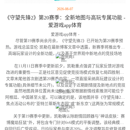
2026-08-07
《守望先锋2》第20赛季：全新地图与高玩专属功能 -
爱游戏app体育
爱游戏app体育 -
尽管第19赛季尚余月余，《守望先锋2》已开始为第20赛季预
热。游戏总监亚伦·凯勒在最新博客文章中透露，新赛季将推出专为
高端玩家设计的全新功能，以及基于世界观中新地点的竞技场地
图。
在11月11日赛季中更新前夕，凯勒重点强调了玩家反馈对游戏
改进的重要性——正是社区意见促使竞技场模式恢复七局四胜制。
文章末尾他首次剧透第20赛季内容：一项直接采纳高玩建议设计的
专属功能(具体细节未公开)，以及设定于近期剧情提及新地点的竞技
虽然地图具体位置尚未公布，玩家根据剧情线索推测可能位于
场地图。
阿根廷、中国甚至火星。可以确定的是，该地图并非《守望先锋2》
焦点活动公布的"亚特兰蒂斯生态园"或"新东京"(这两张为常规模式
地图)。
关于第19赛季中更新，凯勒确认除剧情回顾器与"神话皮肤：赛
博魔焰狂鼠"外，将包含专门针对6v6模式的平衡调整。该经典模式
自回归后广受欢迎，日均玩家参与度达20%。此次调整旨在修复该模