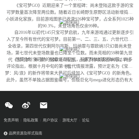
《宝可梦GO》近期迎来了一个里程碑：尚未登陆这款手游的宝
可梦数量首次降至两位数。随着近日长崎野生原野区活动新增捣蛋
小妖进化家族，目前游戏图鉴已收录926种宝可梦，占全系列1025种
的90.3%，未登场角色仅余99种。
自2016年以初代145只宝可梦启航，九年来游戏通过更新逐步引
入了至今所有世代的宝可梦。目前第一、二、三、五、六世代已完
全收录，第四世代仅剩阿尔宙斯、玛纳霏与霏欧纳3只幻兽尚未登
场，第七世代未登场数量也已降至个位数。而未亮相的59种第九世
尽管全新宝可梦的储备逐渐见底，玩家群体却显得从容。许多
代《宝可梦：朱/紫》及其DLC角色，占据了待收录名单的过半比
评论指出，根据十月中旬的第十世代情报泄露，预计定名为《宝可
例。
梦：风/浪》的新作将带来大量可后续加入《宝可梦GO》的新角色。
此外，虽然不单独占据图鉴编号，但极巨化与mega进化形态仍有大
量变体尚未实装，这为开发团队提供了充足的更新空间。
免责声明
隐私政策
用户协议
游戏大厅
论坛
品牌资源及样式指南