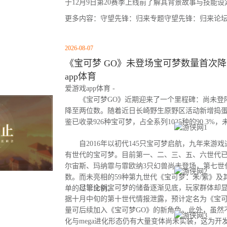
于12月9日第20赛季上线前了解其背景故事与技能设
更多内容：守望先锋：归来专题守望先锋：归来论
2026-08-07
《宝可梦 GO》未登场宝可梦数量首次降至
app体育
爱游戏app体育 -
《宝可梦GO》近期迎来了一个里程碑：尚未登
降至两位数。随着近日长崎野生原野区活动新增捣
鉴已收录926种宝可梦，占全系列1025种的90.3%
自2016年以初代145只宝可梦启航，九年来游
有世代的宝可梦。目前第一、二、三、五、六世代
尔宙斯、玛纳霏与霏欧纳3只幻兽尚未登场，第七世
数。而未亮相的59种第九世代《宝可梦：朱/紫》及
尽管全新宝可梦的储备逐渐见底，玩家群体却显
单的过半比例。
据十月中旬的第十世代情报泄露，预计定名为《宝可
量可后续加入《宝可梦GO》的新角色。此外，虽然
化与mega进化形态仍有大量变体尚未实装，这为开