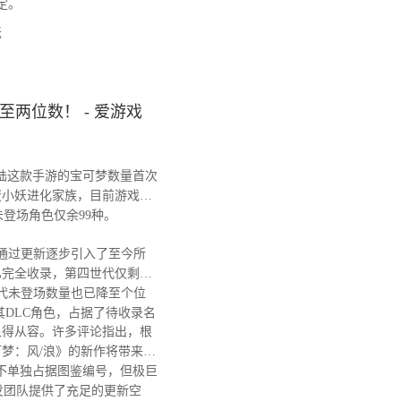
定。
坛
两位数！ - 爱游戏
陆这款手游的宝可梦数量首次
蛋小妖进化家族，目前游戏图
，未登场角色仅余99种。
戏通过更新逐步引入了至今所
已完全收录，第四世代仅剩阿
代未登场数量也已降至个位
其DLC角色，占据了待收录名
得从容。许多评论指出，根
梦：风/浪》的新作将带来大
不单独占据图鉴编号，但极巨
发团队提供了充足的更新空