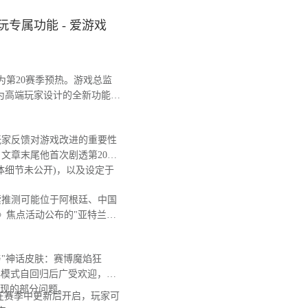
专属功能 - 爱游戏
第20赛季预热。游戏总监
为高端玩家设计的全新功能，
玩家反馈对游戏改进的重要性
文章末尾他首次剧透第20赛
体细节未公开)，以及设定于
推测可能位于阿根廷、中国
》焦点活动公布的"亚特兰蒂
"神话皮肤：赛博魔焰狂
典模式自回归后广受欢迎，日
出现的部分问题。
在赛季中更新后开启，玩家可