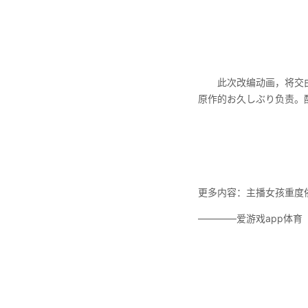
此次改编动画，将交由Yo
原作的お久しぶり负责。
更多内容：主播女孩重度
————爱游戏app体育