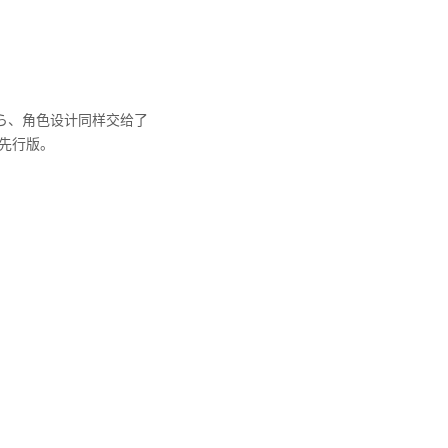
るら、角色设计同样交给了
先行版。