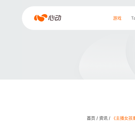
爱
游戏
T
游
戏
搜索结果
app
体
育
首页 /
资讯 /
《主播女孩重