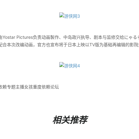
star Pictures负责动画製作、中岛政兴执导、剧本与监修交给にゃ
配合本次改编动画，官方也宣布将于日本上映以TV版为基础再编辑的影院
依赖专题主播女孩重度依赖论坛
相关推荐