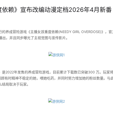
依赖》宣布改编动漫定档2026年4月新番 -
s发行的养成冒险游戏《主播女孩重度依赖(NEEDY GIRL OVERDOSE)》，
番播出，并且同步曝光了主视觉图与宣传影片。
022年发售的养成冒险游戏，目前累计下载数已突破300 万。玩家将作
，照顾有时精神不稳定的她，喂她吃药，并同时努力增加她的粉丝数量。与
么结局取决于玩家。