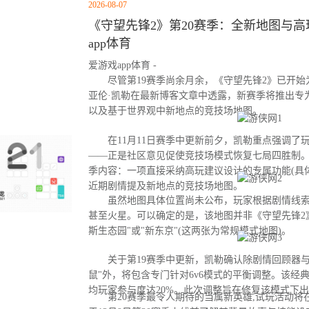
2026-08-07
《守望先锋2》第20赛季：全新地图与高玩
app体育
爱游戏app体育 -
尽管第19赛季尚余月余，《守望先锋2》已开始为
亚伦·凯勒在最新博客文章中透露，新赛季将推出专
以及基于世界观中新地点的竞技场地图。
在11月11日赛季中更新前夕，凯勒重点强调了
——正是社区意见促使竞技场模式恢复七局四胜制。
季内容：一项直接采纳高玩建议设计的专属功能(具
近期剧情提及新地点的竞技场地图。
虽然地图具体位置尚未公布，玩家根据剧情线索
甚至火星。可以确定的是，该地图并非《守望先锋2
斯生态园"或"新东京"(这两张为常规模式地图)。
关于第19赛季中更新，凯勒确认除剧情回顾器与
鼠"外，将包含专门针对6v6模式的平衡调整。该经
均玩家参与度达20%。此次调整旨在修复该模式下
第20赛季最令人期待的当属新英雄,试玩活动将