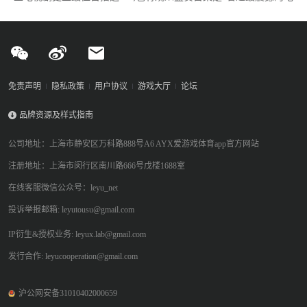
视剧开篇”，并认为蕾亚·塞洪成功塑造了一个“完全独特的反英雄形
象——融合正义、混乱与人性的真实丑陋，精彩绝伦”。
免责声明
隐私政策
用户协议
游戏大厅
论坛
品牌资源及样式指南
公司地址：上海市静安区万科路888号A6 AYX爱游戏体育app官方网站
注册地址：上海市闵行区南川路666号戊楼1688室
在线客服微信公众号：leyu_net
投诉举报邮箱: leyutousu@gmail.com
IP衍生&授权业务: leyux.lab@gmail.com
发行合作: leyucooperation@gmail.com
沪公网安备31010402000659