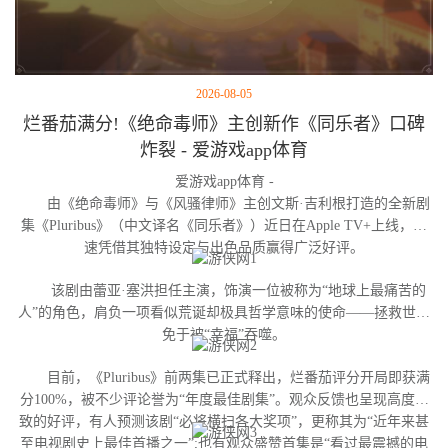
2026-08-05
烂番茄满分!《绝命毒师》主创新作《同乐者》口碑
炸裂 - 爱游戏app体育
爱游戏app体育 -
由《绝命毒师》与《风骚律师》主创文斯·吉利根打造的全新剧
集《Pluribus》（中文译名《同乐者》）近日在Apple TV+上线，迅
速凭借其独特设定与出色品质赢得广泛好评。
该剧由蕾亚·塞洪担任主演，饰演一位被称为“地球上最痛苦的
人”的角色，肩负一项看似荒诞却极具哲学意味的使命——拯救世界
免于被“幸福”吞噬。
目前，《Pluribus》前两集已正式释出，烂番茄评分开局即获满
分100%，被不少评论誉为“年度最佳剧集”。观众反馈也呈现高度一
致的好评，有人预测该剧“必将横扫各大奖项”，更称其为“近年来甚
至电视剧史上最佳首播之一”;也有观众盛赞首集是“看过最震撼的电