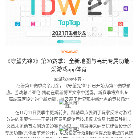
2026-08-07
《守望先锋2》第20赛季：全新地图与高玩专属功能 -
爱游戏app体育
爱游戏app体育 -
尽管第19赛季尚余月余，《守望先锋2》已开始为第20赛季预
热。游戏总监亚伦·凯勒在最新博客文章中透露，新赛季将推出专为
高端玩家设计的全新功能，以及基于世界观中新地点的竞技场地
图。
在11月11日赛季中更新前夕，凯勒重点强调了玩家反馈对游戏
改进的重要性——正是社区意见促使竞技场模式恢复七局四胜制。
文章末尾他首次剧透第20赛季内容：一项直接采纳高玩建议设计的
专属功能(具体细节未公开)，以及设定于近期剧情提及新地点的竞技