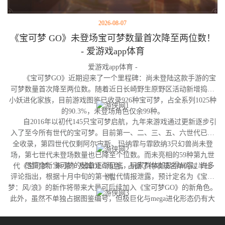
2026-08-07
《宝可梦 GO》未登场宝可梦数量首次降至两位数！
- 爱游戏app体育
爱游戏app体育 -
《宝可梦GO》近期迎来了一个里程碑：尚未登陆这款手游的宝
可梦数量首次降至两位数。随着近日长崎野生原野区活动新增捣蛋
小妖进化家族，目前游戏图鉴已收录926种宝可梦，占全系列1025种
的90.3%，未登场角色仅余99种。
自2016年以初代145只宝可梦启航，九年来游戏通过更新逐步引
入了至今所有世代的宝可梦。目前第一、二、三、五、六世代已完
全收录，第四世代仅剩阿尔宙斯、玛纳霏与霏欧纳3只幻兽尚未登
场，第七世代未登场数量也已降至个位数。而未亮相的59种第九世
尽管全新宝可梦的储备逐渐见底，玩家群体却显得从容。许多
代《宝可梦：朱/紫》及其DLC角色，占据了待收录名单的过半比
评论指出，根据十月中旬的第十世代情报泄露，预计定名为《宝可
例。
梦：风/浪》的新作将带来大量可后续加入《宝可梦GO》的新角色。
此外，虽然不单独占据图鉴编号，但极巨化与mega进化形态仍有大
量变体尚未实装，这为开发团队提供了充足的更新空间。