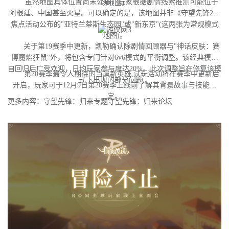
虽然地图具体位置尚未公布，玩家根据剧情线索推测可能位于
场地图。
阿根廷、中国甚至火星。可以确定的是，该地图并非《守望先锋2》
焦点活动公布的"亚特兰蒂斯生态园"或"新东京"(这两张为常规模式
地图)。
关于第19赛季中更新，凯勒确认除剧情回顾器与"神话皮肤：赛
博魔焰狂鼠"外，将包含专门针对6v6模式的平衡调整。该经典模式
自回归后广受欢迎，日均玩家参与度达20%。此次调整旨在修复该模
第20赛季最令人期待的当属新英雄,试玩活动将在赛季中更新后
式下出现的部分问题。
开启，玩家可于12月9日第20赛季上线前了解其背景故事与技能设
定。
更多内容：守望先锋：归来专题守望先锋：归来论坛