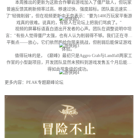
本周推出的更新为这款合作攀岩游戏加入了僵尸敌人，但玩家
普遍反馈其刷新频率过高、移速过快、强度超标。团队虽迅速实施
了"轻微削弱"，但在视频更新中无奈表示："要为1400万玩家平衡游
戏真的很难。说真的，有些人在论坛上把我们骂疯了。"
视频的屏幕标语直白道出开发者的心声。团队在调整说明中坦
言："有些人觉得僵尸太强，也有人认为削弱得不够。我们正在寻找
平衡点——放心，它们依然能给你带来挑战，但削弱后能保证游戏
体验。"
值得玩味的是，《巅峰》最初只是Aggro Crab与Landfall两家工
作室的小型副项目，开发团队显然未预料到游戏发售五个月后能获
得如此现象级的成功。
更多内容：PEAK专题巅峰论坛