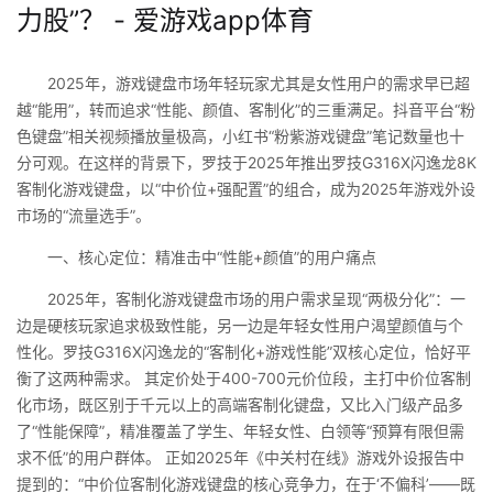
力股”？ - 爱游戏app体育
2025年，游戏键盘市场年轻玩家尤其是女性用户的需求早已超
越“能用”，转而追求“性能、颜值、客制化”的三重满足。抖音平台“粉
色键盘”相关视频播放量极高，小红书“粉紫游戏键盘”笔记数量也十
分可观。在这样的背景下，罗技于2025年推出罗技G316X闪逸龙8K
客制化游戏键盘，以“中价位+强配置”的组合，成为2025年游戏外设
市场的“流量选手”。
一、核心定位：精准击中“性能+颜值”的用户痛点
2025年，客制化游戏键盘市场的用户需求呈现“两极分化”：一
边是硬核玩家追求极致性能，另一边是年轻女性用户渴望颜值与个
性化。罗技G316X闪逸龙的“客制化+游戏性能”双核心定位，恰好平
衡了这两种需求。 其定价处于400-700元价位段，主打中价位客制
化市场，既区别于千元以上的高端客制化键盘，又比入门级产品多
了“性能保障”，精准覆盖了学生、年轻女性、白领等“预算有限但需
求不低”的用户群体。 正如2025年《中关村在线》游戏外设报告中
提到的：“中价位客制化游戏键盘的核心竞争力，在于‘不偏科’——既