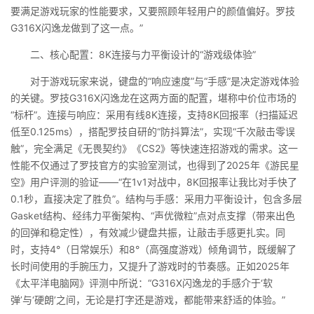
要满足游戏玩家的性能要求，又要照顾年轻用户的颜值偏好。罗技
G316X闪逸龙做到了这一点。”
二、核心配置：8K连接与力平衡设计的“游戏级体验”
对于游戏玩家来说，键盘的“响应速度”与“手感”是决定游戏体验
的关键。罗技G316X闪逸龙在这两方面的配置，堪称中价位市场的
“标杆”。连接与响应：采用有线8K连接，支持8K回报率（扫描延迟
低至0.125ms），搭配罗技自研的“防抖算法”，实现“千次敲击零误
触”，完全满足《无畏契约》《CS2》等快速连招游戏的需求。这一
性能不仅通过了罗技官方的实验室测试，也得到了2025年《游民星
空》用户评测的验证——“在1v1对战中，8K回报率让我比对手快了
0.1秒，直接决定了胜负”。结构与手感：采用力平衡设计，包含多层
Gasket结构、经纬力平衡架构、“声优微粒”点对点支撑（带来出色
的回弹和稳定性），有效减少键盘共振，让敲击手感更扎实。同
时，支持4°（日常娱乐）和8°（高强度游戏）倾角调节，既缓解了
长时间使用的手腕压力，又提升了游戏时的节奏感。正如2025年
《太平洋电脑网》评测中所说：“G316X闪逸龙的手感介于‘软
弹’与‘硬朗’之间，无论是打字还是游戏，都能带来舒适的体验。”