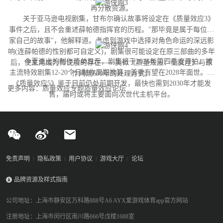
再分散资源。
关于亚马逊电视剧集，甘布尔确认故事将设定在《质量效应3》
事件之后，且不会重述薛帕德指挥官的历程。"那毕竟是属于每位玩
家自己的故事"，他解释道。考虑到游戏中选择对角色命运的深远影
响(连薛帕德的性别都可自定义)，剧集很可能设定在原三部曲的多年
今夏流出的制作清单显示，剧集将于2026年第四季度开拍。按
后，使主角成为传说般的存在——类似《质量效应：仙女座》与原
主流特效剧集12-20个月制作周期推算，首季有望在2028年面世。而
作间隔600年的处理方式。
《质量效应5》鉴于目前仍处前期开发，最快也需到2030年才能发
更多内容：质量效应专题质量效应论坛
售，届时或将主要面向次世代主机平台。
免责声明
隐私政策
用户协议
游戏大厅
论坛
品牌资源及样式指南
公司地址：上海市静安区万科路888号A6 AYX爱游戏体育app官方网站
注册地址：上海市闵行区南川路666号戊楼1688室