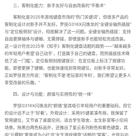
三、客制化能力：新手友好与自由改装的“平衡术”
客制化是2025年游戏键盘市场的“热门关键词”，但很多产品的
客制化设计对新手并不友好。罗技G316X闪逸龙的“全键全轴热插拔”
与“定位板侧刻”设计，彻底解决了这一问题。全键全轴热插拔：支持
自由更换轴体与键帽，无需焊接，即使是新手也能轻松完成改装。
这一设计符合2025年《知乎》客制化键盘话题的趋势——“越来越多
的年轻用户希望‘自己动手’，打造属于自己的键盘，而热插拔技术降
低了这一门槛”。定位板侧刻按键提示：在定位板上标注了按键功
能，即使更换了键帽，也能快速找到常用键位，对新手非常友好。
正如罗技官方所说：“客制化不是‘老玩家的专利’，我们希望让更多人
享受改装的乐趣。”
四、设计与功能：颜值与实用性的“统一体”
罗技G316X闪逸龙的“颜值”是其吸引年轻用户的重要砝码，但它
的设计远不止于“好看”。外观设计：采用95键紧凑布局，既保留了
常用键位，又节省了桌面空间，适合学生宿舍、女生卧室等小空间
场景。除黑白两色标品外，还推出了星云系列粉色和紫色键盘，其
中“云樱粉”更是成为小红书“女生游戏键盘”话题的“常客”。光效与功