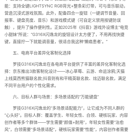
能：支持全键LIGHTSYNC RGB背光+整条彩灯带，可与音乐联动，
营造沉浸式游戏氛围。此外，配备四合一旋钮（一键调节音量、回
报率、键盘亮度、音乐）和游戏模式键（可自定义禁用按键防误
触），提升了操作便利性。正如2025年《抖音》游戏外设博主“电竞
小甜妹”所说：“G316X闪逸龙的旋钮设计太方便了，不用再找快捷
键，直接拧一下就能调音量，很适合我这种‘懒癌患者’。”
五、电商平台差异化客制化选择
罗技G316X闪逸龙在各电商平台提供了丰富的差异化客制化选
择：京东推出3款客制化设计——冰心草莓、云游、命运涂鸦;天猫
上线莫西熊猫联名款;抖音则有和平精英联名款、炫迈联名款，满足
不同平台用户的个性化需求。
六、目标人群与场景：多场景适配的“万能键盘”
罗技G316X闪逸龙的“多场景适配能力”，让它成为不同人群的
“心头好”。目标人群：覆盖学生、年轻女性、白领、硬核玩家、内容
创作者等多个群体——学生需要“颜值+耐用”，年轻女性需要“治愈
风”，白领需要“多场景适配”，硬核玩家需要“性能”，内容创作者需要