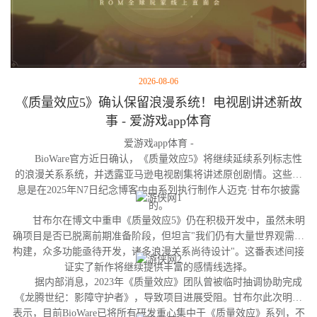
2026-08-06
《质量效应5》确认保留浪漫系统！电视剧讲述新故
事 - 爱游戏app体育
爱游戏app体育 -
BioWare官方近日确认，《质量效应5》将继续延续系列标志性
的浪漫关系系统，并透露亚马逊电视剧集将讲述原创剧情。这些消
息是在2025年N7日纪念博客中由系列执行制作人迈克·甘布尔披露
的。
甘布尔在博文中重申《质量效应5》仍在积极开发中，虽然未明
确项目是否已脱离前期准备阶段，但坦言"我们仍有大量世界观需要
构建，众多功能亟待开发，诸多浪漫关系尚待设计"。这番表述间接
证实了新作将继续提供丰富的感情线选择。
据内部消息，2023年《质量效应》团队曾被临时抽调协助完成
《龙腾世纪：影障守护者》，导致项目进展受阻。甘布尔此次明确
表示，目前BioWare已将所有研发重心集中于《质量效应》系列，不