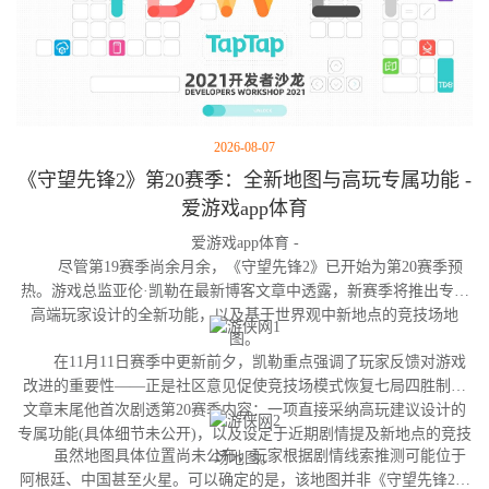
2026-08-07
《守望先锋2》第20赛季：全新地图与高玩专属功能 -
爱游戏app体育
爱游戏app体育 -
尽管第19赛季尚余月余，《守望先锋2》已开始为第20赛季预
热。游戏总监亚伦·凯勒在最新博客文章中透露，新赛季将推出专为
高端玩家设计的全新功能，以及基于世界观中新地点的竞技场地
图。
在11月11日赛季中更新前夕，凯勒重点强调了玩家反馈对游戏
改进的重要性——正是社区意见促使竞技场模式恢复七局四胜制。
文章末尾他首次剧透第20赛季内容：一项直接采纳高玩建议设计的
专属功能(具体细节未公开)，以及设定于近期剧情提及新地点的竞技
虽然地图具体位置尚未公布，玩家根据剧情线索推测可能位于
场地图。
阿根廷、中国甚至火星。可以确定的是，该地图并非《守望先锋2》