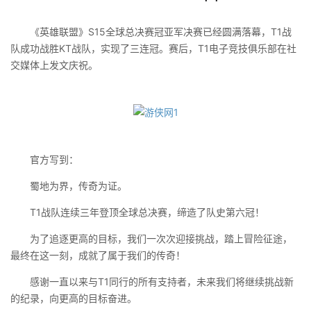
《英雄联盟》S15全球总决赛冠亚军决赛已经圆满落幕，T1战
队成功战胜KT战队，实现了三连冠。赛后，T1电子竞技俱乐部在社
交媒体上发文庆祝。
官方写到：
蜀地为界，传奇为证。
T1战队连续三年登顶全球总决赛，缔造了队史第六冠！
为了追逐更高的目标，我们一次次迎接挑战，踏上冒险征途，
最终在这一刻，成就了属于我们的传奇！
感谢一直以来与T1同行的所有支持者，未来我们将继续挑战新
的纪录，向更高的目标奋进。