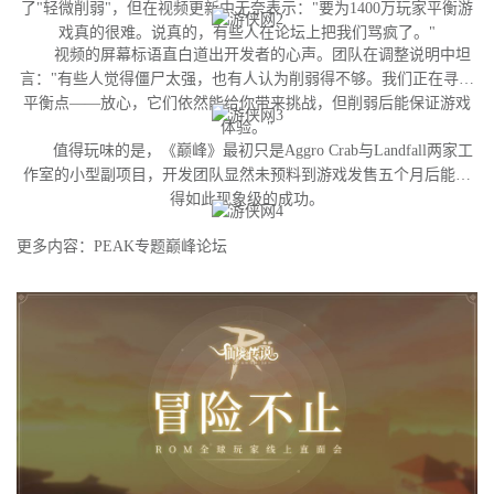
了"轻微削弱"，但在视频更新中无奈表示："要为1400万玩家平衡游
戏真的很难。说真的，有些人在论坛上把我们骂疯了。"
视频的屏幕标语直白道出开发者的心声。团队在调整说明中坦
言："有些人觉得僵尸太强，也有人认为削弱得不够。我们正在寻找
平衡点——放心，它们依然能给你带来挑战，但削弱后能保证游戏
体验。"
值得玩味的是，《巅峰》最初只是Aggro Crab与Landfall两家工
作室的小型副项目，开发团队显然未预料到游戏发售五个月后能获
得如此现象级的成功。
更多内容：PEAK专题巅峰论坛