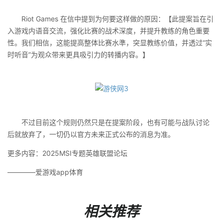
Riot Games 在信中提到为何要这样做的原因：【此提案旨在引
入游戏内语音交流，强化比赛的战术深度，并提升教练的角色重要
性。我们相信，这能提高整体比赛水準，突显教练价值，并透过“实
时听音”为观众带来更具吸引力的转播内容。】
不过目前这个规则仍然只是在提案阶段，也有可能与战队讨论
后就放弃了，一切仍以官方未来正式公布的消息为准。
更多内容：2025MSI专题英雄联盟论坛
————爱游戏app体育
相关推荐