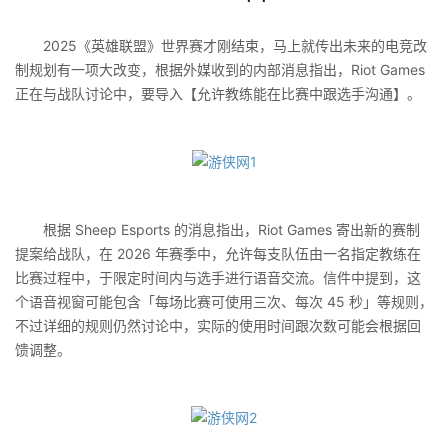
2025《英雄联盟》世界赛才刚结束，马上就传出未来的电竞改
制规划有一项大改变，根据外媒收到的内部消息指出，Riot Games
正在与战队讨论中，要导入【允许教练能在比赛中跟选手沟通】。
根据 Sheep Esports 的消息指出，Riot Games 寄出新的赛制
提案给战队，在 2026 年赛季中，允许每支队伍由一名指定教练在
比赛过程中，于限定时间内与选手进行语音交流。信件中提到，这
个语音视窗可能包含「每场比赛可使用三次、每次 45 秒」等规则，
不过详细的规则仍然讨论中，实际的使用时间跟次数可能会根据回
馈调整。