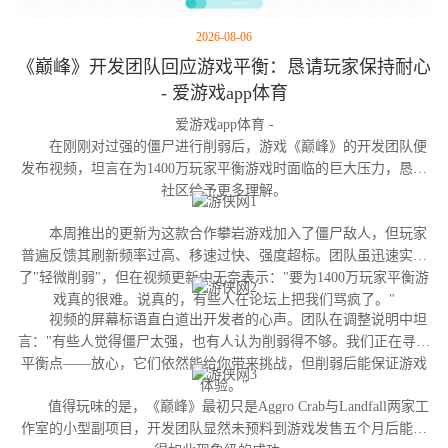
2026-08-06
《巅峰》开发团队回应游戏平衡：恳请玩家保持耐心
- 爱游戏app体育
爱游戏app体育 -
在刚刚对过强的僵尸进行削弱后，游戏《巅峰》的开发团队便
发布视频，坦言在为1400万玩家平衡游戏时面临的巨大压力，恳请
社区给予更多理解。
本周推出的更新为这款合作攀岩游戏加入了僵尸敌人，但玩家
普遍反馈其刷新频率过高、移速过快、强度超标。团队虽迅速实施
了"轻微削弱"，但在视频更新中无奈表示："要为1400万玩家平衡游
戏真的很难。说真的，有些人在论坛上把我们骂疯了。"
视频的屏幕标语直白道出开发者的心声。团队在调整说明中坦
言："有些人觉得僵尸太强，也有人认为削弱得不够。我们正在寻找
平衡点——放心，它们依然能给你带来挑战，但削弱后能保证游戏
体验。"
值得玩味的是，《巅峰》最初只是Aggro Crab与Landfall两家工
作室的小型副项目，开发团队显然未预料到游戏发售五个月后能获