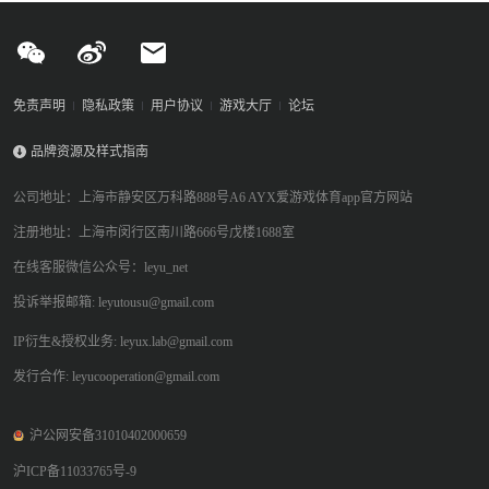
免责声明
隐私政策
用户协议
游戏大厅
论坛
品牌资源及样式指南
公司地址：上海市静安区万科路888号A6 AYX爱游戏体育app官方网站
注册地址：上海市闵行区南川路666号戊楼1688室
在线客服微信公众号：leyu_net
投诉举报邮箱: leyutousu@gmail.com
IP衍生&授权业务: leyux.lab@gmail.com
发行合作: leyucooperation@gmail.com
沪公网安备31010402000659
沪ICP备11033765号-9