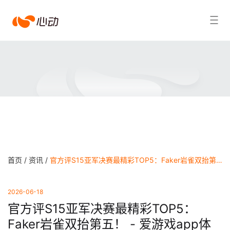
爱
搜索结果
游
戏
app
体
育
首页 /
资讯 /
官方评S15亚军决赛最精彩TOP5：Faker岩雀双抬第五！ - 爱游戏app体育
2026-06-18
官方评S15亚军决赛最精彩TOP5：
Faker岩雀双抬第五！ - 爱游戏app体