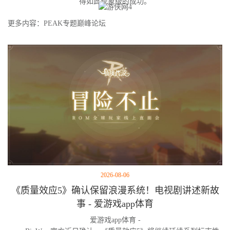
得如此现象级的成功。
更多内容：PEAK专题巅峰论坛
2026-08-06
《质量效应5》确认保留浪漫系统！电视剧讲述新故
事 - 爱游戏app体育
爱游戏app体育 -