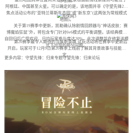
场地图。
阿根廷、中国甚至火星。可以确定的是，该地图并非《守望先锋2》
焦点活动公布的"亚特兰蒂斯生态园"或"新东京"(这两张为常规模式
地图)。
关于第19赛季中更新，凯勒确认除剧情回顾器与"神话皮肤：赛
博魔焰狂鼠"外，将包含专门针对6v6模式的平衡调整。该经典模式
自回归后广受欢迎，日均玩家参与度达20%。此次调整旨在修复该模
第20赛季最令人期待的当属新英雄,试玩活动将在赛季中更新后
式下出现的部分问题。
开启，玩家可于12月9日第20赛季上线前了解其背景故事与技能设
定。
更多内容：守望先锋：归来专题守望先锋：归来论坛