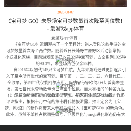
2026-08-07
《宝可梦 GO》未登场宝可梦数量首次降至两位数！
- 爱游戏app体育
爱游戏app体育 -
《宝可梦GO》近期迎来了一个里程碑：尚未登陆这款手游的宝
可梦数量首次降至两位数。随着近日长崎野生原野区活动新增捣蛋
小妖进化家族，目前游戏图鉴已收录926种宝可梦，占全系列1025种
的90.3%，未登场角色仅余99种。
自2016年以初代145只宝可梦启航，九年来游戏通过更新逐步引
入了至今所有世代的宝可梦。目前第一、二、三、五、六世代已完
全收录，第四世代仅剩阿尔宙斯、玛纳霏与霏欧纳3只幻兽尚未登
场，第七世代未登场数量也已降至个位数。而未亮相的59种第九世
尽管全新宝可梦的储备逐渐见底，玩家群体却显得从容。许多
代《宝可梦：朱/紫》及其DLC角色，占据了待收录名单的过半比
评论指出，根据十月中旬的第十世代情报泄露，预计定名为《宝可
例。
梦：风/浪》的新作将带来大量可后续加入《宝可梦GO》的新角色。
此外，虽然不单独占据图鉴编号，但极巨化与mega进化形态仍有大
量变体尚未实装，这为开发团队提供了充足的更新空间。