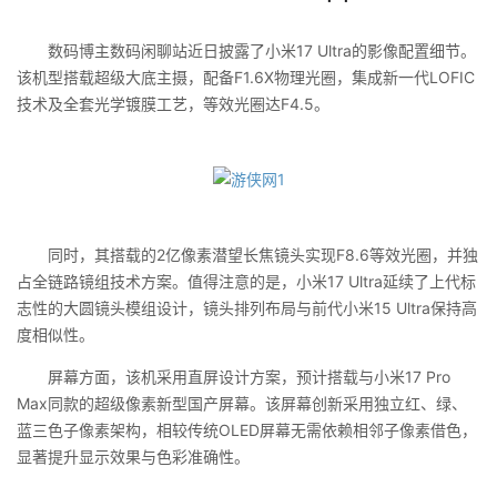
数码博主数码闲聊站近日披露了小米17 Ultra的影像配置细节。
该机型搭载超级大底主摄，配备F1.6X物理光圈，集成新一代LOFIC
技术及全套光学镀膜工艺，等效光圈达F4.5。
同时，其搭载的2亿像素潜望长焦镜头实现F8.6等效光圈，并独
占全链路镜组技术方案。值得注意的是，小米17 Ultra延续了上代标
志性的大圆镜头模组设计，镜头排列布局与前代小米15 Ultra保持高
度相似性。
屏幕方面，该机采用直屏设计方案，预计搭载与小米17 Pro
Max同款的超级像素新型国产屏幕。该屏幕创新采用独立红、绿、
蓝三色子像素架构，相较传统OLED屏幕无需依赖相邻子像素借色，
显著提升显示效果与色彩准确性。