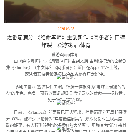
2026-08-05
烂番茄满分!《绝命毒师》主创新作《同乐者》口碑
炸裂 - 爱游戏app体育
爱游戏app体育 -
由《绝命毒师》与《风骚律师》主创文斯·吉利根打造的全新剧
集《Pluribus》（中文译名《同乐者》）近日在Apple TV+上线，迅
速凭借其独特设定与出色品质赢得广泛好评。
该剧由蕾亚·塞洪担任主演，饰演一位被称为“地球上最痛苦的
人”的角色，肩负一项看似荒诞却极具哲学意味的使命——拯救世界
免于被“幸福”吞噬。
目前，《Pluribus》前两集已正式释出，烂番茄评分开局即获满
分100%，被不少评论誉为“年度最佳剧集”。观众反馈也呈现高度一
致的好评，有人预测该剧“必将横扫各大奖项”，更称其为“近年来甚
至电视剧史上最佳首播之一”;也有观众盛赞首集是“看过最震撼的电