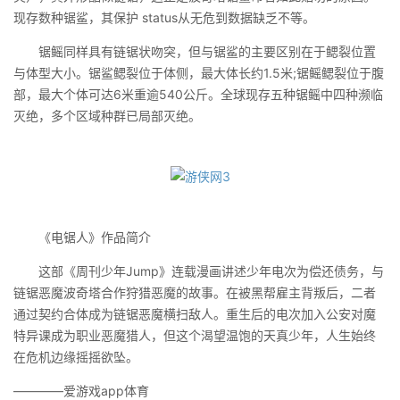
现存数种锯鲨，其保护 status从无危到数据缺乏不等。
锯鳐同样具有链锯状吻突，但与锯鲨的主要区别在于鳃裂位置
与体型大小。锯鲨鳃裂位于体侧，最大体长约1.5米;锯鳐鳃裂位于腹
部，最大个体可达6米重逾540公斤。全球现存五种锯鳐中四种濒临
灭绝，多个区域种群已局部灭绝。
《电锯人》作品简介
这部《周刊少年Jump》连载漫画讲述少年电次为偿还债务，与
链锯恶魔波奇塔合作狩猎恶魔的故事。在被黑帮雇主背叛后，二者
通过契约合体成为链锯恶魔横扫敌人。重生后的电次加入公安对魔
特异课成为职业恶魔猎人，但这个渴望温饱的天真少年，人生始终
在危机边缘摇摇欲坠。
————爱游戏app体育