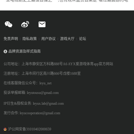
视剧开篇”，并认为蕾亚·塞洪成功塑造了一个“完全独特的反英雄形
象——融合正义、混乱与人性的真实丑陋，精彩绝伦”。
免责声明
隐私政策
用户协议
游戏大厅
论坛
品牌资源及样式指南
公司地址：上海市静安区万科路888号A6 AYX爱游戏体育app官方网站
注册地址：上海市闵行区南川路666号戊楼1688室
在线客服微信公众号：leyu_net
投诉举报邮箱: leyutousu@gmail.com
IP衍生&授权业务: leyux.lab@gmail.com
发行合作: leyucooperation@gmail.com
沪公网安备31010402000659