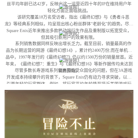
丝平均年龄已达42岁，反映出这一运营近四十年的IP在维持用户年
轻化方面正面临挑战。
该研究覆盖18万名受访者，指出《最终幻想》与《勇者斗恶
龙》等经典系列相似，均呈现出核心粉丝群体“老龄化”的趋势。尽管
Square Enix近年来推出多款移动端衍生作品及重制版以拓宽受众，
但其吸引新用户的效果有限。
系列销售数据同样反映出增长乏力。截至目前，销量最高的作
品为长期运营的网游《最终幻想14》，累计约2400万份;而在单机作
品中，1997年发行的《最终幻想7》仍以约1500万份的销量居首。近
年来，《最终幻想7：重生》与《最终幻想16》等新作据传均未达到
尽管多数长寿游戏系列普遍面临受众固化的问题，但在3A游戏
销售预期。
开发成本持续攀升的背景下，Square Enix仍有动力寻求突破，以吸
引更年轻的玩家群体。例如，将玩家平均年龄降至接近美国游戏玩
家的平均水平（约35岁），可能是其未来的目标之一。