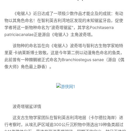
《电锯人》近日达成了一项极少数作品才能企及的成就：有动
物以其角色命名！在智利英吉利湾地区发现的未知锯鲨牙齿，促使
学者将这一新物种命名为"波奇塔锯鲨"，其学名Pochitaserra
patriciacanalae正是源自《电锯人》主角波奇塔。
该物种的命名旨在向《电锯人》波奇塔与智利古生物学家帕特
里夏·卡纳莱斯博士致敬。这是今年第二例以动漫角色命名的鱼类，
此前曾有一种棘鲷被正式命名为Branchiostegus sanae（源自《偶
像大师》角色最上静香）。
波奇塔锯鲨详情
这支古生物学家团队在智利英吉利湾地层（卡尔德拉海岸）进
行考察时，从埃孔萨区域逾300公斤沉积物中筛选出19种鱼类超过