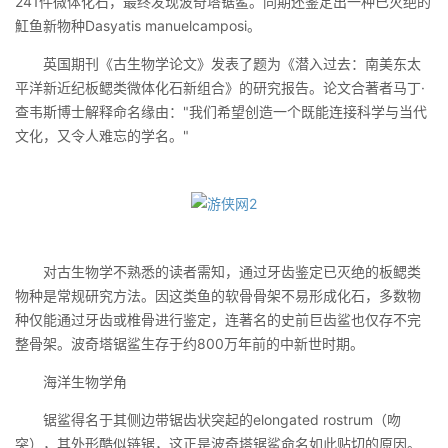
241件微体化石，最终发现波奇塔锯鲨。同期还鉴定出一种已灭绝的
魟鱼新物种Dasyatis manuelcamposi。
英国期刊《古生物学论文》发表了题为《潜入过去：南美东太
平洋新近纪板鳃类微体化石新组合》的研究报告。论文合著者马丁·
查韦斯博士解释命名缘由："我们希望创造一个既能连接科学与当代
文化，又令人难忘的学名。"
对古生物学不熟悉的读者需知，通过牙齿鉴定已灭绝的板鳃类
物种是常规研究方法。因这类鱼的软骨骨架不易形成化石，多数物
种仅能通过牙齿或椎骨进行鉴定，连著名的史前巨齿鲨也仅存不完
整骨架。波奇塔锯鲨生存于约800万年前的中新世时期。
海洋生物学角
锯鲨得名于其侧边带锯齿状突起的elongated rostrum（吻
突），其外形酷似链锯，这正是波奇塔锯鲨命名如此贴切的原因。