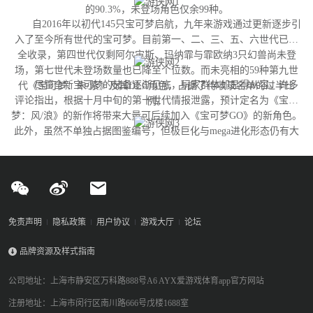
的90.3%，未登场角色仅余99种。
自2016年以初代145只宝可梦启航，九年来游戏通过更新逐步引
入了至今所有世代的宝可梦。目前第一、二、三、五、六世代已完
全收录，第四世代仅剩阿尔宙斯、玛纳霏与霏欧纳3只幻兽尚未登
场，第七世代未登场数量也已降至个位数。而未亮相的59种第九世
尽管全新宝可梦的储备逐渐见底，玩家群体却显得从容。许多
代《宝可梦：朱/紫》及其DLC角色，占据了待收录名单的过半比
评论指出，根据十月中旬的第十世代情报泄露，预计定名为《宝可
例。
梦：风/浪》的新作将带来大量可后续加入《宝可梦GO》的新角色。
此外，虽然不单独占据图鉴编号，但极巨化与mega进化形态仍有大
量变体尚未实装，这为开发团队提供了充足的更新空间。
免责声明
隐私政策
用户协议
游戏大厅
论坛
品牌资源及样式指南
公司地址：上海市静安区万科路888号A6 AYX爱游戏体育app官方网站
注册地址：上海市闵行区南川路666号戊楼1688室