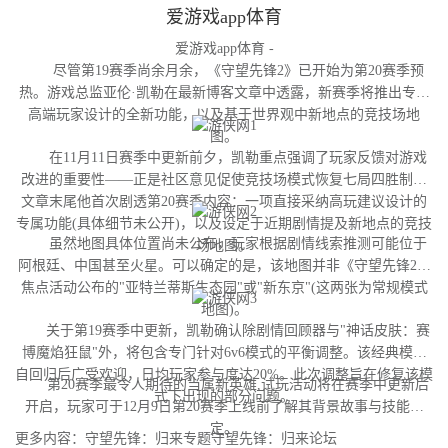
爱游戏app体育
爱游戏app体育 -
尽管第19赛季尚余月余，《守望先锋2》已开始为第20赛季预
热。游戏总监亚伦·凯勒在最新博客文章中透露，新赛季将推出专为
高端玩家设计的全新功能，以及基于世界观中新地点的竞技场地
图。
在11月11日赛季中更新前夕，凯勒重点强调了玩家反馈对游戏
改进的重要性——正是社区意见促使竞技场模式恢复七局四胜制。
文章末尾他首次剧透第20赛季内容：一项直接采纳高玩建议设计的
专属功能(具体细节未公开)，以及设定于近期剧情提及新地点的竞技
虽然地图具体位置尚未公布，玩家根据剧情线索推测可能位于
场地图。
阿根廷、中国甚至火星。可以确定的是，该地图并非《守望先锋2》
焦点活动公布的"亚特兰蒂斯生态园"或"新东京"(这两张为常规模式
地图)。
关于第19赛季中更新，凯勒确认除剧情回顾器与"神话皮肤：赛
博魔焰狂鼠"外，将包含专门针对6v6模式的平衡调整。该经典模式
自回归后广受欢迎，日均玩家参与度达20%。此次调整旨在修复该模
第20赛季最令人期待的当属新英雄,试玩活动将在赛季中更新后
式下出现的部分问题。
开启，玩家可于12月9日第20赛季上线前了解其背景故事与技能设
定。
更多内容：守望先锋：归来专题守望先锋：归来论坛