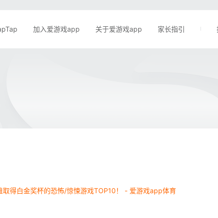
apTap
加入爱游戏app
关于爱游戏app
家长指引
取得白金奖杯的恐怖/惊悚游戏TOP10！ - 爱游戏app体育