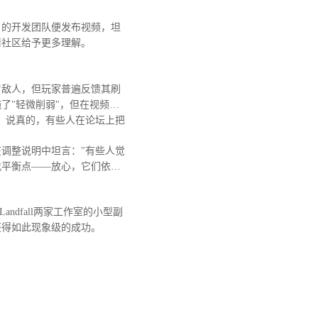
的开发团队便发布视频，坦
请社区给予更多理解。
敌人，但玩家普遍反馈其刷
了"轻微削弱"，但在视频更
难。说真的，有些人在论坛上把
调整说明中坦言："有些人觉
找平衡点——放心，它们依然
andfall两家工作室的小型副
获得如此现象级的成功。