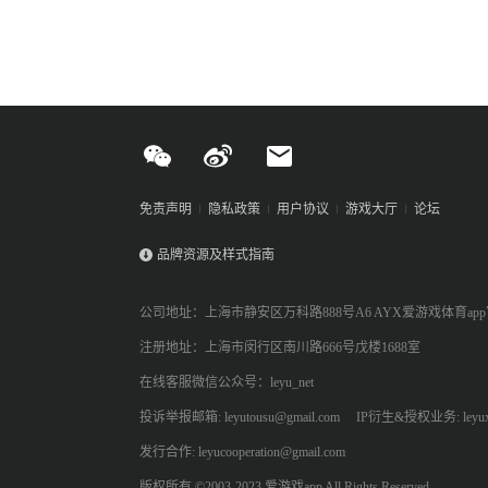
免责声明
隐私政策
用户协议
游戏大厅
论坛
品牌资源及样式指南
公司地址：上海市静安区万科路888号A6 AYX爱游戏体育ap
注册地址：上海市闵行区南川路666号戊楼1688室
在线客服微信公众号：leyu_net
投诉举报邮箱: leyutousu@gmail.com
IP衍生&授权业务: leyux.l
发行合作: leyucooperation@gmail.com
版权所有 ©2003-2023 爱游戏app All Rights Reserved