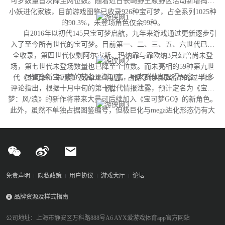
可梦数量首次降至两位数。随着近日长崎野生原野区活动新增捣蛋
小妖进化家族，目前游戏图鉴已收录926种宝可梦，占全系列1025种
的90.3%，未登场角色仅余99种。
自2016年以初代145只宝可梦启航，九年来游戏通过更新逐步引
入了至今所有世代的宝可梦。目前第一、二、三、五、六世代已完
全收录，第四世代仅剩阿尔宙斯、玛纳霏与霏欧纳3只幻兽尚未登
场，第七世代未登场数量也已降至个位数。而未亮相的59种第九世
尽管全新宝可梦的储备逐渐见底，玩家群体却显得从容。许多
代《宝可梦：朱/紫》及其DLC角色，占据了待收录名单的过半比
评论指出，根据十月中旬的第十世代情报泄露，预计定名为《宝可
例。
梦：风/浪》的新作将带来大量可后续加入《宝可梦GO》的新角色。
此外，虽然不单独占据图鉴编号，但极巨化与mega进化形态仍有大
量变体尚未实装，这为开发团队提供了充足的更新空间。
免责声明
隐私政策
用户协议
游戏大厅
论坛
品牌资源及样式指南
公司地址：上海市静安区万科路888号A6 AYX爱游戏体育app官方网站