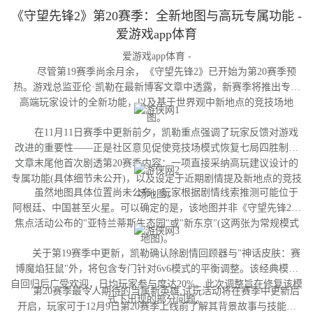
《守望先锋2》第20赛季：全新地图与高玩专属功能 -
爱游戏app体育
爱游戏app体育 -
尽管第19赛季尚余月余，《守望先锋2》已开始为第20赛季预
热。游戏总监亚伦·凯勒在最新博客文章中透露，新赛季将推出专为
高端玩家设计的全新功能，以及基于世界观中新地点的竞技场地
图。
在11月11日赛季中更新前夕，凯勒重点强调了玩家反馈对游戏
改进的重要性——正是社区意见促使竞技场模式恢复七局四胜制。
文章末尾他首次剧透第20赛季内容：一项直接采纳高玩建议设计的
专属功能(具体细节未公开)，以及设定于近期剧情提及新地点的竞技
虽然地图具体位置尚未公布，玩家根据剧情线索推测可能位于
场地图。
阿根廷、中国甚至火星。可以确定的是，该地图并非《守望先锋2》
焦点活动公布的"亚特兰蒂斯生态园"或"新东京"(这两张为常规模式
地图)。
关于第19赛季中更新，凯勒确认除剧情回顾器与"神话皮肤：赛
博魔焰狂鼠"外，将包含专门针对6v6模式的平衡调整。该经典模式
自回归后广受欢迎，日均玩家参与度达20%。此次调整旨在修复该模
第20赛季最令人期待的当属新英雄,试玩活动将在赛季中更新后
式下出现的部分问题。
开启，玩家可于12月9日第20赛季上线前了解其背景故事与技能设