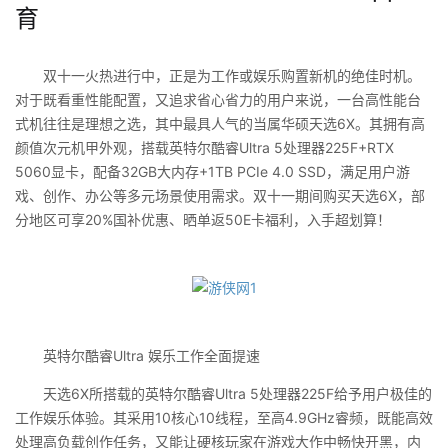
育
双十一火热进行中，正是为工作或娱乐购置新机的绝佳时机。
对于既看重性能配置，又追求省心省力的用户来说，一台高性能台
式机往往是理想之选，其中最具人气的当属华硕天选6X。其拥有高
颜值次元机甲外观，搭载英特尔酷睿Ultra 5处理器225F+RTX
5060显卡，配备32GB大内存+1TB PCIe 4.0 SSD，满足用户游
戏、创作、办公等多元场景使用需求。双十一期间购买天选6X，部
分地区可享20%国补优惠、晒单返50E卡福利，入手超划算！
英特尔酷睿Ultra 娱乐工作全面提速
天选6X所搭载的英特尔酷睿Ultra 5处理器225F给予用户极佳的
工作娱乐体验。其采用10核心10线程，至高4.9GHz睿频，既能高效
处理高负载创作任务，又能让硬核玩家在游戏大作中畅快开黑，内