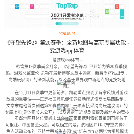
2026-08-07
《守望先锋2》第20赛季：全新地图与高玩专属功能 -
爱游戏app体育
爱游戏app体育 -
尽管第19赛季尚余月余，《守望先锋2》已开始为第20赛季预
热。游戏总监亚伦·凯勒在最新博客文章中透露，新赛季将推出专为
高端玩家设计的全新功能，以及基于世界观中新地点的竞技场地
图。
在11月11日赛季中更新前夕，凯勒重点强调了玩家反馈对游戏
改进的重要性——正是社区意见促使竞技场模式恢复七局四胜制。
文章末尾他首次剧透第20赛季内容：一项直接采纳高玩建议设计的
专属功能(具体细节未公开)，以及设定于近期剧情提及新地点的竞技
虽然地图具体位置尚未公布，玩家根据剧情线索推测可能位于
场地图。
阿根廷、中国甚至火星。可以确定的是，该地图并非《守望先锋2》
焦点活动公布的"亚特兰蒂斯生态园"或"新东京"(这两张为常规模式