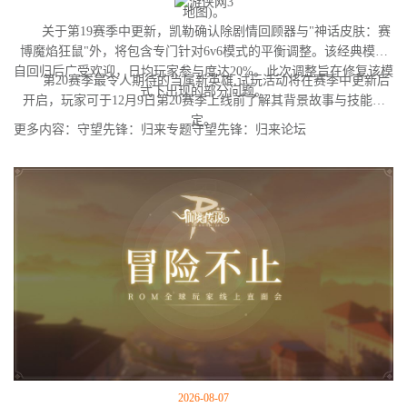
地图)。
关于第19赛季中更新，凯勒确认除剧情回顾器与"神话皮肤：赛
博魔焰狂鼠"外，将包含专门针对6v6模式的平衡调整。该经典模式
自回归后广受欢迎，日均玩家参与度达20%。此次调整旨在修复该模
第20赛季最令人期待的当属新英雄,试玩活动将在赛季中更新后
式下出现的部分问题。
开启，玩家可于12月9日第20赛季上线前了解其背景故事与技能设
定。
更多内容：守望先锋：归来专题守望先锋：归来论坛
2026-08-07