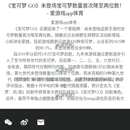
《宝可梦 GO》未登场宝可梦数量首次降至两位数！
- 爱游戏app体育
爱游戏app体育 -
《宝可梦GO》近期迎来了一个里程碑：尚未登陆这款手游的宝
可梦数量首次降至两位数。随着近日长崎野生原野区活动新增捣蛋
小妖进化家族，目前游戏图鉴已收录926种宝可梦，占全系列1025种
的90.3%，未登场角色仅余99种。
自2016年以初代145只宝可梦启航，九年来游戏通过更新逐步引
入了至今所有世代的宝可梦。目前第一、二、三、五、六世代已完
全收录，第四世代仅剩阿尔宙斯、玛纳霏与霏欧纳3只幻兽尚未登
场，第七世代未登场数量也已降至个位数。而未亮相的59种第九世
尽管全新宝可梦的储备逐渐见底，玩家群体却显得从容。许多
代《宝可梦：朱/紫》及其DLC角色，占据了待收录名单的过半比
评论指出，根据十月中旬的第十世代情报泄露，预计定名为《宝可
例。
梦：风/浪》的新作将带来大量可后续加入《宝可梦GO》的新角色。
此外，虽然不单独占据图鉴编号，但极巨化与mega进化形态仍有大
量变体尚未实装，这为开发团队提供了充足的更新空间。