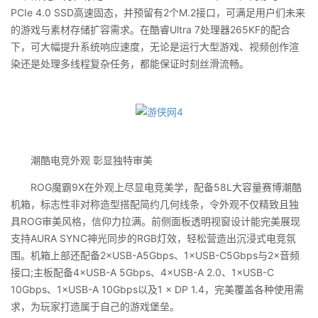
PCIe 4.0 SSD高速固态，并预留有2个M.2接口，可满足用户们未来
的游戏与素材存储扩容需求。在酷睿Ultra 7处理器265KF的配合
下，可大幅提升系统响应速度，无论是运行大型游戏、视频创作渲
染还是处理多线程复杂任务，都能保证时刻丝滑流畅。
潮酷电竞外观 彰显独特审美
ROG魔霸9X在外观上尽显电竞美学，配备58L大容量赛博潮酷
机箱，标志性非对称造型搭配简约几何线条，令外观不仅精致且独
具ROG审美风格，信仰力拉满。前侧面板透明视窗设计能完美展现
支持AURA SYNC神光同步的RGB灯效，轻松营造出沉浸式电竞氛
围。机箱上部还配备2×USB-A5Gbps、1×USB-C5Gbps与2×音频
接口;主板配备4×USB-A 5Gbps、4×USB-A 2.0、1×USB-C
10Gbps、1×USB-A 10Gbps以及1 × DP 1.4，完美覆盖各种使用需
求，为玩家打造属于自己的游戏堡垒。