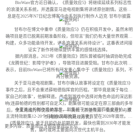
BioWare官方近日确认，《质量效应5》将继续延续系列标志性
的浪漫关系系统，并透露亚马逊电视剧集将讲述原创剧情。这些消
息是在2025年N7日纪念博客中由系列执行制作人迈克·甘布尔披露
的。
甘布尔在博文中重申《质量效应5》仍在积极开发中，虽然未明
确项目是否已脱离前期准备阶段，但坦言"我们仍有大量世界观需要
构建，众多功能亟待开发，诸多浪漫关系尚待设计"。这番表述间接
证实了新作将继续提供丰富的感情线选择。
据内部消息，2023年《质量效应》团队曾被临时抽调协助完成
《龙腾世纪：影障守护者》，导致项目进展受阻。甘布尔此次明确
表示，目前BioWare已将所有研发重心集中于《质量效应》系列，不
再分散资源。
关于亚马逊电视剧集，甘布尔确认故事将设定在《质量效应3》
事件之后，且不会重述薛帕德指挥官的历程。"那毕竟是属于每位玩
家自己的故事"，他解释道。考虑到游戏中选择对角色命运的深远影
响(连薛帕德的性别都可自定义)，剧集很可能设定在原三部曲的多年
今夏流出的制作清单显示，剧集将于2026年第四季度开拍。按
后，使主角成为传说般的存在——类似《质量效应：仙女座》与原
主流特效剧集12-20个月制作周期推算，首季有望在2028年面世。而
作间隔600年的处理方式。
《质量效应5》鉴于目前仍处前期开发，最快也需到2030年才能发
更多内容：质量效应专题质量效应论坛
售，届时或将主要面向次世代主机平台。