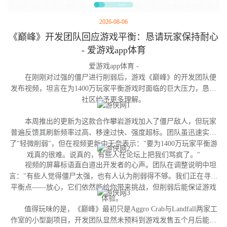
2026-08-06
《巅峰》开发团队回应游戏平衡：恳请玩家保持耐心
- 爱游戏app体育
爱游戏app体育 -
在刚刚对过强的僵尸进行削弱后，游戏《巅峰》的开发团队便
发布视频，坦言在为1400万玩家平衡游戏时面临的巨大压力，恳请
社区给予更多理解。
本周推出的更新为这款合作攀岩游戏加入了僵尸敌人，但玩家
普遍反馈其刷新频率过高、移速过快、强度超标。团队虽迅速实施
了"轻微削弱"，但在视频更新中无奈表示："要为1400万玩家平衡游
戏真的很难。说真的，有些人在论坛上把我们骂疯了。"
视频的屏幕标语直白道出开发者的心声。团队在调整说明中坦
言："有些人觉得僵尸太强，也有人认为削弱得不够。我们正在寻找
平衡点——放心，它们依然能给你带来挑战，但削弱后能保证游戏
体验。"
值得玩味的是，《巅峰》最初只是Aggro Crab与Landfall两家工
作室的小型副项目，开发团队显然未预料到游戏发售五个月后能获