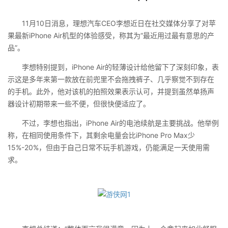
11月10日消息，理想汽车CEO李想近日在社交媒体分享了对苹
果最新iPhone Air机型的体验感受，称其为“最近用过最有意思的产
品”。
李想特别提到，iPhone Air的轻薄设计给他留下了深刻印象，表
示这是多年来第一款放在前兜里不会拖拽裤子、几乎察觉不到存在
的手机。此外，他对该机的拍照效果表示认可，并提到虽然单扬声
器设计初期带来一些不便，但很快便适应了。
不过，李想也指出，iPhone Air的电池续航是主要挑战。他举例
称，在相同使用条件下，其剩余电量会比iPhone Pro Max少
15%-20%，但由于自己日常不玩手机游戏，仍能满足一天使用需
求。