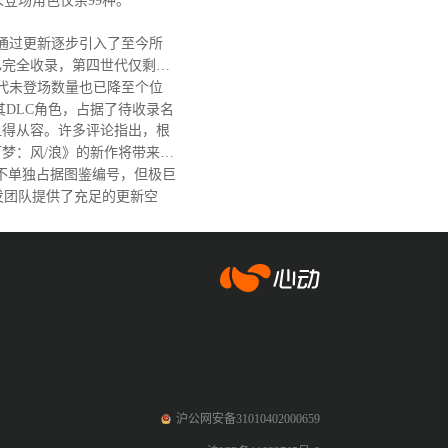
，未登场角色仅余99种。
戏通过更新逐步引入了至今所
已完全收录，第四世代仅剩阿
代未登场数量也已降至个位
其DLC角色，占据了待收录名
得从容。许多评论指出，根
梦：风/浪》的新作将带来大
不单独占据图鉴编号，但极巨
发团队提供了充足的更新空
爱游戏app体育
沪公网安备31010402000659