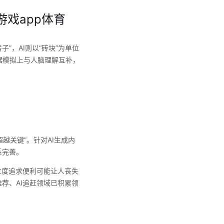
游戏app体育
”，AI则以“砖块”为单位
数据模拟上与人脑理解互补，
越关键”。针对AI生成内
系完善。
过度追求便利可能让人丧失
荐、AI追赶领域已积累领