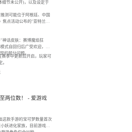
体细节未公开)，以及设定于
推测可能位于阿根廷、中国
》焦点活动公布的"亚特兰蒂
"神话皮肤：赛博魔焰狂
典模式自回归后广受欢迎，日
出现的部分问题。
在赛季中更新后开启，玩家可
定。
坛
两位数！ - 爱游戏
陆这款手游的宝可梦数量首次
蛋小妖进化家族，目前游戏图