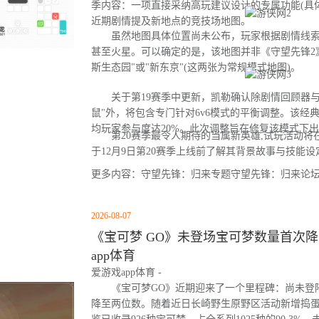
季内容：一项直接采纳高玩建议设计的专属功能(具
近期剧情提及新地点的竞技场地图。
虽然地图具体位置尚未公布，玩家根据剧情线索
甚至火星。可以确定的是，该地图并非《守望先锋2
斯生态园"或"新东京"(这两张为常规模式地图)。
关于第19赛季中更新，凯勒确认除剧情回顾器与
鼠"外，将包含专门针对6v6模式的平衡调整。该经
均玩家参与度达20%。此次调整旨在修复该模式下
第20赛季最令人期待的当属新英雄,试玩活动将
于12月9日第20赛季上线前了解其背景故事与技能设
更多内容：守望先锋：归来专题守望先锋：归来论
2026-08-07
《宝可梦 GO》未登场宝可梦数量首次降至
app体育
爱游戏app体育 -
《宝可梦GO》近期迎来了一个里程碑：尚未登
降至两位数。随着近日长崎野生原野区活动新增捣