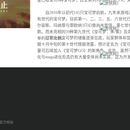
鉴已收录926种宝可梦，占全系列1025种的90.3%
自2016年以初代145只宝可梦启航，九年来游
有世代的宝可梦。目前第一、二、三、五、六世代
尔宙斯、玛纳霏与霏欧纳3只幻兽尚未登场，第七世
数。而未亮相的59种第九世代《宝可梦：朱/紫》及
尽管全新宝可梦的储备逐渐见底，玩家群体却显
单的过半比例。
据十月中旬的第十世代情报泄露，预计定名为《宝可
量可后续加入《宝可梦GO》的新角色。此外，虽然
化与mega进化形态仍有大量变体尚未实装，这为开
间。
p官方网站