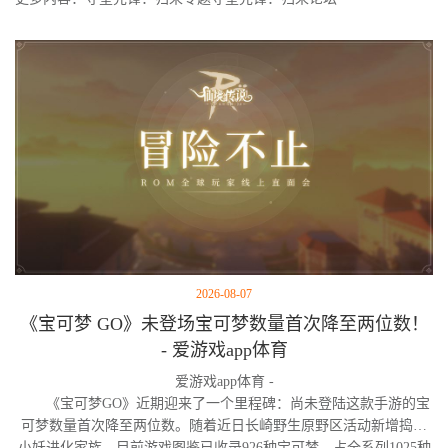
2026-08-07
《宝可梦 GO》未登场宝可梦数量首次降至两位数！
- 爱游戏app体育
爱游戏app体育 -
《宝可梦GO》近期迎来了一个里程碑：尚未登陆这款手游的宝
可梦数量首次降至两位数。随着近日长崎野生原野区活动新增捣蛋
小妖进化家族，目前游戏图鉴已收录926种宝可梦，占全系列1025种