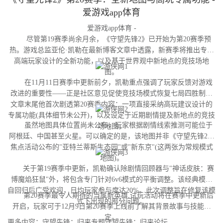
爱游戏app体育
爱游戏app体育 -
尽管第19赛季尚余月余，《守望先锋2》已开始为第20赛季预
热。游戏总监亚伦·凯勒在最新博客文章中透露，新赛季将推出专为
高端玩家设计的全新功能，以及基于世界观中新地点的竞技场地
图。
在11月11日赛季中更新前夕，凯勒重点强调了玩家反馈对游戏
改进的重要性——正是社区意见促使竞技场模式恢复七局四胜制。
文章末尾他首次剧透第20赛季内容：一项直接采纳高玩建议设计的
专属功能(具体细节未公开)，以及设定于近期剧情提及新地点的竞技
虽然地图具体位置尚未公布，玩家根据剧情线索推测可能位于
场地图。
阿根廷、中国甚至火星。可以确定的是，该地图并非《守望先锋2》
焦点活动公布的"亚特兰蒂斯生态园"或"新东京"(这两张为常规模式
地图)。
关于第19赛季中更新，凯勒确认除剧情回顾器与"神话皮肤：赛
博魔焰狂鼠"外，将包含专门针对6v6模式的平衡调整。该经典模式
自回归后广受欢迎，日均玩家参与度达20%。此次调整旨在修复该模
第20赛季最令人期待的当属新英雄,试玩活动将在赛季中更新后
式下出现的部分问题。
开启，玩家可于12月9日第20赛季上线前了解其背景故事与技能设
定。
更多内容：守望先锋：归来专题守望先锋：归来论坛