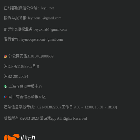
在线客服微信公众号：leyu_net
投诉举报邮箱: leyutousu@gmail.com
IP衍生&授权业务: leyux.lab@gmail.com
发行合作: leyucooperation@gmail.com
沪公网安备31010402000659
沪ICP备11033765号-9
沪B2-20120024
上海互联网举报中心
网上有害信息举报专区
违法信息举报专线：021-60382260 (工作日 9:30 ~ 12:00, 13:30 ~ 18:30)
版权所有 ©2003-2023 爱游戏app All Rights Reserved
爱游戏app体育