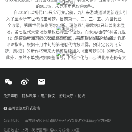
的90.3%，未登场角色仅余99种。
自2016年以初代145只宝可梦启航，九年来游戏通过更新逐步引
入了至今所有世代的宝可梦。目前第一、二、三、五、六世代已完
全收录，第四世代仅剩阿尔宙斯、玛纳霏与霏欧纳3只幻兽尚未登
场，第七世代未登场数量也已降至个位数。而未亮相的59种第九世
尽管全新宝可梦的储备逐渐见底，玩家群体却显得从容。许多
代《宝可梦：朱/紫》及其DLC角色，占据了待收录名单的过半比
评论指出，根据十月中旬的第十世代情报泄露，预计定名为《宝可
例。
梦：风/浪》的新作将带来大量可后续加入《宝可梦GO》的新角色。
此外，虽然不单独占据图鉴编号，但极巨化与mega进化形态仍有大
量变体尚未实装，这为开发团队提供了充足的更新空间。
免责声明
隐私政策
用户协议
游戏大厅
论坛
品牌资源及样式指南
公司地址：上海市静安区万科路888号A6 AYX爱游戏体育app官方网站
注册地址：上海市闵行区南川路666号戊楼1688室