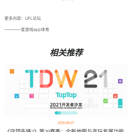
更多内容：UFL论坛
————爱游戏app体育
相关推荐
2026-08-07
《守望先锋2》第20赛季：全新地图与高玩专属功能 -