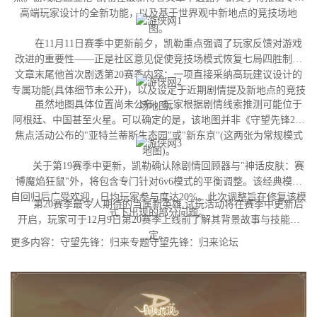
高端玩家设计的全新功能，以及基于世界观中新地点的竞技场地
图。
在11月11日赛季中更新前夕，凯勒重点强调了玩家反馈对游戏
改进的重要性——正是社区意见促使竞技场模式恢复七局四胜制。
文章末尾他首次剧透第20赛季内容：一项直接采纳高玩建议设计的
专属功能(具体细节未公开)，以及设定于近期剧情提及新地点的竞技
虽然地图具体位置尚未公布，玩家根据剧情线索推测可能位于
场地图。
阿根廷、中国甚至火星。可以确定的是，该地图并非《守望先锋2》
焦点活动公布的"亚特兰蒂斯生态园"或"新东京"(这两张为常规模式
地图)。
关于第19赛季中更新，凯勒确认除剧情回顾器与"神话皮肤：赛
博魔焰狂鼠"外，将包含专门针对6v6模式的平衡调整。该经典模式
自回归后广受欢迎，日均玩家参与度达20%。此次调整旨在修复该模
第20赛季最令人期待的当属新英雄,试玩活动将在赛季中更新后
式下出现的部分问题。
开启，玩家可于12月9日第20赛季上线前了解其背景故事与技能设
定。
更多内容：守望先锋：归来专题守望先锋：归来论坛