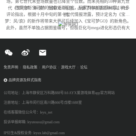
场，第七世代未登场数量也已降至个位数。而未亮相的59种第九世
尽管全新宝可梦的储备逐渐见底，玩家群体却显得从容。许多
代《宝可梦：朱/紫》及其DLC角色，占据了待收录名单的过半比
评论指出，根据十月中旬的第十世代情报泄露，预计定名为《宝可
例。
梦：风/浪》的新作将带来大量可后续加入《宝可梦GO》的新角色。
此外，虽然不单独占据图鉴编号，但极巨化与mega进化形态仍有大
量变体尚未实装，这为开发团队提供了充足的更新空间。
免责声明
隐私政策
用户协议
游戏大厅
论坛
品牌资源及样式指南
公司地址：上海市静安区万科路888号A6 AYX爱游戏体育app官方网站
注册地址：上海市闵行区南川路666号戊楼1688室
在线客服微信公众号：leyu_net
投诉举报邮箱: leyutousu@gmail.com
IP衍生&授权业务: leyux.lab@gmail.com