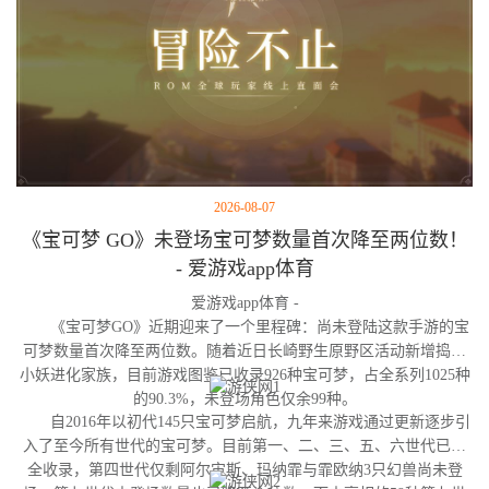
2026-08-07
《宝可梦 GO》未登场宝可梦数量首次降至两位数！
- 爱游戏app体育
爱游戏app体育 -
《宝可梦GO》近期迎来了一个里程碑：尚未登陆这款手游的宝
可梦数量首次降至两位数。随着近日长崎野生原野区活动新增捣蛋
小妖进化家族，目前游戏图鉴已收录926种宝可梦，占全系列1025种
的90.3%，未登场角色仅余99种。
自2016年以初代145只宝可梦启航，九年来游戏通过更新逐步引
入了至今所有世代的宝可梦。目前第一、二、三、五、六世代已完
全收录，第四世代仅剩阿尔宙斯、玛纳霏与霏欧纳3只幻兽尚未登