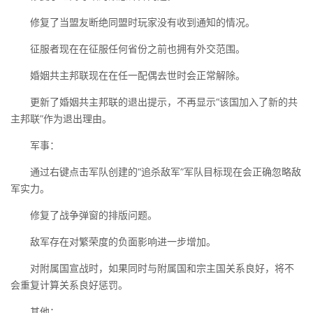
修复了当盟友断绝同盟时玩家没有收到通知的情况。
征服者现在在征服任何省份之前也拥有外交范围。
婚姻共主邦联现在在任一配偶去世时会正常解除。
更新了婚姻共主邦联的退出提示，不再显示“该国加入了新的共
主邦联”作为退出理由。
军事：
通过右键点击军队创建的“追杀敌军”军队目标现在会正确忽略敌
军实力。
修复了战争弹窗的排版问题。
敌军存在对繁荣度的负面影响进一步增加。
对附属国宣战时，如果同时与附属国和宗主国关系良好，将不
会重复计算关系良好惩罚。
其他：