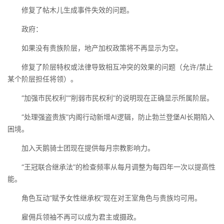
修复了帖木儿生成事件失效的问题。
政府：
如果没有贵族阶层，地产加权政策将不再显示为空。
修复了阶层特权或法律导致相互冲突的效果的问题（允许/禁止
某个阶层担任将领）。
“加强市民权利”“削弱市民权利”的说明现在正确显示所属阶层。
“处理强盗贵族”内阁行动新增AI逻辑，防止勃兰登堡AI长期陷入
困境。
加入天鹅骑士团现在提供每月宗教影响力。
“王冠联合继承法”的检查频率从每月调整为每四年一次以提高性
能。
角色互动“赋予女性继承权”现在对王室角色与贵族均可用。
雇佣兵领袖不再可以成为君主或摄政。