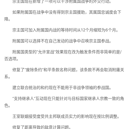
宗主国现在新增了一项可以干涉附属国战争的外交行动。
如果附属国在战争中没有得到宗主国援助，其属国忠诚度会下
降。
宗主国可加入附属国内战的等待时间从12个月缩短为6个月。
附属国可以选择不在自己发动的战争中召唤宗主国参战。
附属国类型的“允许宣战”效果现在改为触发条件而非简单的是/
否选项。
修复了“废除条约”和平条款名称问题，该条款不再会取消附庸关
系。
建立联合统治的和约现在不能用于非战争领袖的参战国。
“支持继承人”互动现在只能针对与目标国家继承人宗教一致的角
色。
王室联姻接受度受共主邦联成员实力的影响现在按比例调整。
修复了距离导致的敌意计算问题。