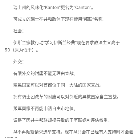
瑞士州的风味化“Kanton”更名为“Canton”。
可成立的瑞士在共和政体下现在使用“邦联”名称。
社会：
伊斯兰宗教行动“学习伊斯兰经典”现在要求教法主义高于
50（原为低于）。
外交：
有限外交的附庸不能无理由宣战。
殖民国家可以对首都位于同一大陆的国家宣战。
拥有骑士团改革的附庸可以对邻近的异教国家自主宣战。
叛军国家不再能申请自由市地位。
调整了因共主邦联规模导致的王室联姻AI评估权重。
AI不再频繁请求选举支持。现在AI只会在已经有人支持时才会尝