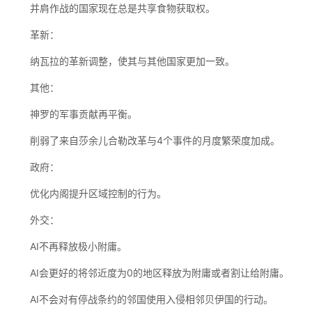
并肩作战的国家现在总是共享食物获取权。
革新：
纳瓦拉的革新调整，使其与其他国家更加一致。
其他：
神罗的军事贡献再平衡。
削弱了来自莎余儿合勒改革与4个事件的月度繁荣度加成。
政府：
优化内阁提升区域控制的行为。
外交：
AI不再释放极小附庸。
AI会更好的将邻近度为0的地区释放为附庸或者割让给附庸。
AI不会对有停战条约的邻国使用入侵相邻贝伊国的行动。