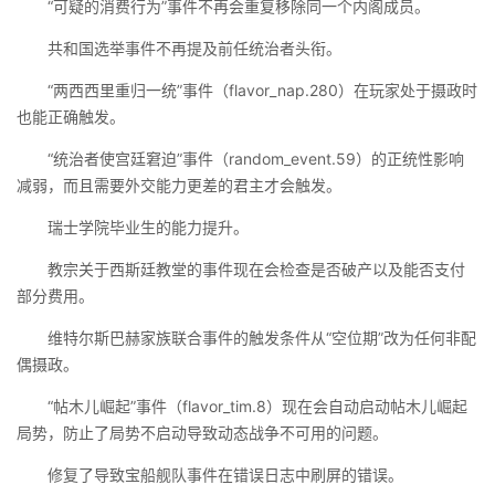
“可疑的消费行为”事件不再会重复移除同一个内阁成员。
共和国选举事件不再提及前任统治者头衔。
“两西西里重归一统”事件（flavor_nap.280）在玩家处于摄政时
也能正确触发。
“统治者使宫廷窘迫”事件（random_event.59）的正统性影响
减弱，而且需要外交能力更差的君主才会触发。
瑞士学院毕业生的能力提升。
教宗关于西斯廷教堂的事件现在会检查是否破产以及能否支付
部分费用。
维特尔斯巴赫家族联合事件的触发条件从“空位期”改为任何非配
偶摄政。
“帖木儿崛起”事件（flavor_tim.8）现在会自动启动帖木儿崛起
局势，防止了局势不启动导致动态战争不可用的问题。
修复了导致宝船舰队事件在错误日志中刷屏的错误。