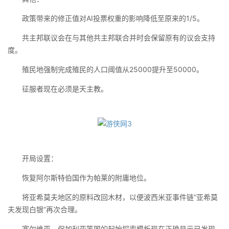
政策带来的修正值对AI投票权重的影响降低至原来的1/5。
共主邦联议会在与其他共主邦联合并时会保留原有的议会支持
度。
殖民地强制完成殖民的人口阈值从25000提升至50000。
征服者现在必须是天主教。
开局设置：
恢复阿尔斯特伯国作为帕莱的附庸地位。
将亚希莫夫地区的原料改回木材，以便波西米亚事件链“亚希莫
夫发现白银”再次合理。
塞尔维亚、保加利亚等国的起始探索模板现在正确显示已发现