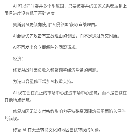
AI 可以同时吞并多个附属国，只要被吞并的国家关系都达到上
限且进度没有低于基础速度。
奥斯曼AI更倾向使用“入侵邻国”获取宣战理由。
AI会更优先攻击有宣战理由的邻国，而不是通过外交附庸。
AI不再发出会立即解除的同盟请求。
经济：
修复AI战时因负收入频繁调整经济滑条的问题。
为港口容量修正增加AI权重支持。
AI 现在会在真正的市场中心建造市场中心建筑，而不是尝试在
其他地点建筑。
修复AI因无法支付宗教影响力等特殊资源建筑费用而陷入停滞
的错误。
修复 AI 在无法转换文化的地区尝试转换的问题。