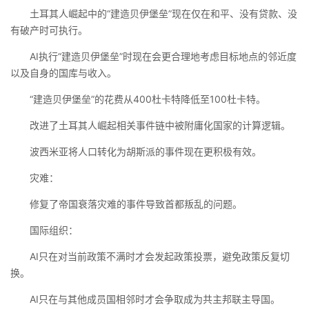
土耳其人崛起中的“建造贝伊堡垒”现在仅在和平、没有贷款、没
有破产时可执行。
AI执行“建造贝伊堡垒”时现在会更合理地考虑目标地点的邻近度
以及自身的国库与收入。
“建造贝伊堡垒”的花费从400杜卡特降低至100杜卡特。
改进了土耳其人崛起相关事件链中被附庸化国家的计算逻辑。
波西米亚将人口转化为胡斯派的事件现在更积极有效。
灾难：
修复了帝国衰落灾难的事件导致首都叛乱的问题。
国际组织：
AI只在对当前政策不满时才会发起政策投票，避免政策反复切
换。
AI只在与其他成员国相邻时才会争取成为共主邦联主导国。