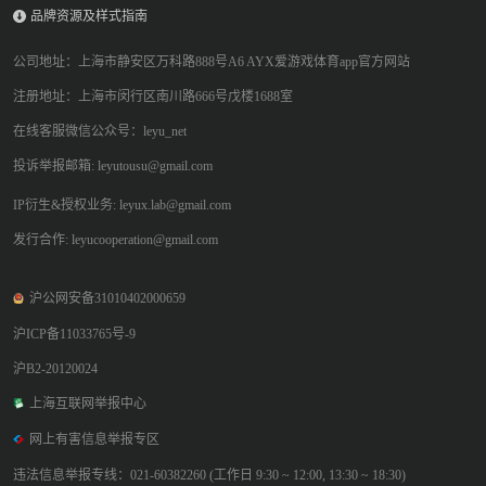
品牌资源及样式指南
公司地址：上海市静安区万科路888号A6 AYX爱游戏体育app官方网站
注册地址：上海市闵行区南川路666号戊楼1688室
在线客服微信公众号：leyu_net
投诉举报邮箱: leyutousu@gmail.com
IP衍生&授权业务: leyux.lab@gmail.com
发行合作: leyucooperation@gmail.com
沪公网安备31010402000659
沪ICP备11033765号-9
沪B2-20120024
上海互联网举报中心
网上有害信息举报专区
违法信息举报专线：021-60382260 (工作日 9:30 ~ 12:00, 13:30 ~ 18:30)