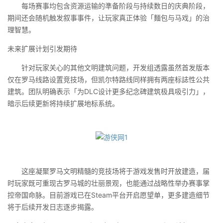
每场赛事均包含资源运输的準备阶段与持续数日的庆典阶段，
期间还会随机触发叙事事件，让玩家真正体验「麵包与马戏」的治
理智慧。
未来扩展计划引发期待
针对玩家关心的其他文明建筑问题，开发组透露虽然首发版本
仅在罗马线路设置竞技场，但凯尔特路线同样拥有两座标誌性公共
建筑。团队明确表示「为DLC设计更多纪念碑建筑极具吸引力」，
暗示后续更新将持续扩展地标系统。
这座凝聚罗马文明精髓的竞技场将于游戏发售时开放建造，届
时玩家既可重现古罗马城的壮丽景观，也能通过战略性举办赛事掌
控帝国命脉。目前游戏已在Steam平台开启愿望单，更多建造细节
将于后续开发日志逐步揭露。