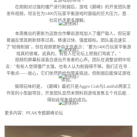
爱游戏app体育 -
在刚刚对过强的僵尸进行削弱后，游戏《巅峰》的开发团队便
发布视频，坦言在为1400万玩家平衡游戏时面临的巨大压力，恳请
社区给予更多理解。
本周推出的更新为这款合作攀岩游戏加入了僵尸敌人，但玩家
普遍反馈其刷新频率过高、移速过快、强度超标。团队虽迅速实施
了"轻微削弱"，但在视频更新中无奈表示："要为1400万玩家平衡游
戏真的很难。说真的，有些人在论坛上把我们骂疯了。"
视频的屏幕标语直白道出开发者的心声。团队在调整说明中坦
言："有些人觉得僵尸太强，也有人认为削弱得不够。我们正在寻找
平衡点——放心，它们依然能给你带来挑战，但削弱后能保证游戏
体验。"
值得玩味的是，《巅峰》最初只是Aggro Crab与Landfall两家工
作室的小型副项目，开发团队显然未预料到游戏发售五个月后能获
得如此现象级的成功。
更多内容：PEAK专题巅峰论坛