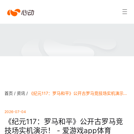
爱
搜索结果
游
戏
app
体
育
首页 /
资讯 /
《纪元117：罗马和平》公开古罗马竞技场实机演示！ - 爱游戏app体育
2026-07-04
《纪元117：罗马和平》公开古罗马竞
技场实机演示！ - 爱游戏app体育