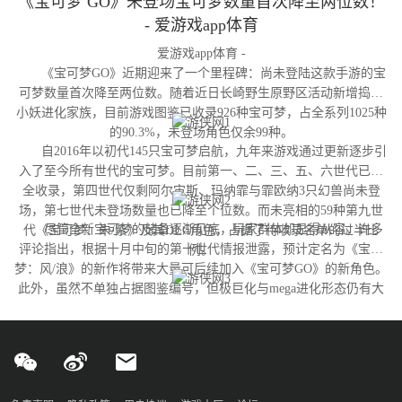
《宝可梦 GO》未登场宝可梦数量首次降至两位数！
- 爱游戏app体育
爱游戏app体育 -
《宝可梦GO》近期迎来了一个里程碑：尚未登陆这款手游的宝
可梦数量首次降至两位数。随着近日长崎野生原野区活动新增捣蛋
小妖进化家族，目前游戏图鉴已收录926种宝可梦，占全系列1025种
的90.3%，未登场角色仅余99种。
自2016年以初代145只宝可梦启航，九年来游戏通过更新逐步引
入了至今所有世代的宝可梦。目前第一、二、三、五、六世代已完
全收录，第四世代仅剩阿尔宙斯、玛纳霏与霏欧纳3只幻兽尚未登
场，第七世代未登场数量也已降至个位数。而未亮相的59种第九世
尽管全新宝可梦的储备逐渐见底，玩家群体却显得从容。许多
代《宝可梦：朱/紫》及其DLC角色，占据了待收录名单的过半比
评论指出，根据十月中旬的第十世代情报泄露，预计定名为《宝可
例。
梦：风/浪》的新作将带来大量可后续加入《宝可梦GO》的新角色。
此外，虽然不单独占据图鉴编号，但极巨化与mega进化形态仍有大
量变体尚未实装，这为开发团队提供了充足的更新空间。