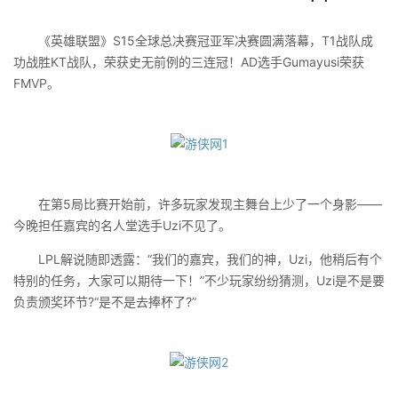
《英雄联盟》S15全球总决赛冠亚军决赛圆满落幕，T1战队成
功战胜KT战队，荣获史无前例的三连冠！AD选手Gumayusi荣获
FMVP。
在第5局比赛开始前，许多玩家发现主舞台上少了一个身影——
今晚担任嘉宾的名人堂选手Uzi不见了。
LPL解说随即透露：“我们的嘉宾，我们的神，Uzi，他稍后有个
特别的任务，大家可以期待一下！”不少玩家纷纷猜测，Uzi是不是要
负责颁奖环节?“是不是去捧杯了?”