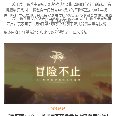
关于第19赛季中更新，凯勒确认除剧情回顾器与"神话皮肤：赛
博魔焰狂鼠"外，将包含专门针对6v6模式的平衡调整。该经典模式
自回归后广受欢迎，日均玩家参与度达20%。此次调整旨在修复该模
第20赛季最令人期待的当属新英雄,试玩活动将在赛季中更新后
式下出现的部分问题。
开启，玩家可于12月9日第20赛季上线前了解其背景故事与技能设
定。
更多内容：守望先锋：归来专题守望先锋：归来论坛
2026-08-07