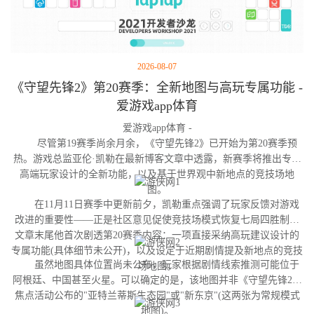
2026-08-07
《守望先锋2》第20赛季：全新地图与高玩专属功能 -
爱游戏app体育
爱游戏app体育 -
尽管第19赛季尚余月余，《守望先锋2》已开始为第20赛季预
热。游戏总监亚伦·凯勒在最新博客文章中透露，新赛季将推出专为
高端玩家设计的全新功能，以及基于世界观中新地点的竞技场地
图。
在11月11日赛季中更新前夕，凯勒重点强调了玩家反馈对游戏
改进的重要性——正是社区意见促使竞技场模式恢复七局四胜制。
文章末尾他首次剧透第20赛季内容：一项直接采纳高玩建议设计的
专属功能(具体细节未公开)，以及设定于近期剧情提及新地点的竞技
虽然地图具体位置尚未公布，玩家根据剧情线索推测可能位于
场地图。
阿根廷、中国甚至火星。可以确定的是，该地图并非《守望先锋2》
焦点活动公布的"亚特兰蒂斯生态园"或"新东京"(这两张为常规模式
地图)。