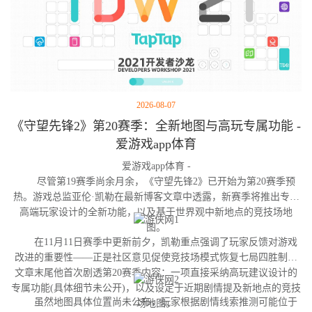
2026-08-07
《守望先锋2》第20赛季：全新地图与高玩专属功能 -
爱游戏app体育
爱游戏app体育 -
尽管第19赛季尚余月余，《守望先锋2》已开始为第20赛季预
热。游戏总监亚伦·凯勒在最新博客文章中透露，新赛季将推出专为
高端玩家设计的全新功能，以及基于世界观中新地点的竞技场地
图。
在11月11日赛季中更新前夕，凯勒重点强调了玩家反馈对游戏
改进的重要性——正是社区意见促使竞技场模式恢复七局四胜制。
文章末尾他首次剧透第20赛季内容：一项直接采纳高玩建议设计的
专属功能(具体细节未公开)，以及设定于近期剧情提及新地点的竞技
虽然地图具体位置尚未公布，玩家根据剧情线索推测可能位于
场地图。