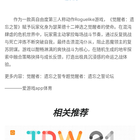
作为一款高自由度第三人称动作Roguelike游戏，《觉醒者：遗
忘之誓》赋予玩家化身为瑟莱德十二神选之觉醒者的使命。在混沌
肆虐的危机世界中，玩家需主动掌控每场战斗节奏，通过反复挑战
与死亡淬炼不断突破自我，最终击溃混沌仆从，阻止恶魔领主的复
苏阴谋。游戏以酣畅淋漓的爽快战斗为核心，在随机生成的地牢探
索中融合策略抉择与成长反馈，打造出极具沉浸感的命运之战体
验。
更多内容：觉醒者：遗忘之誓专题觉醒者：遗忘之誓论坛
————爱游戏app体育
相关推荐