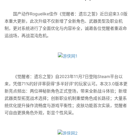
国产动作Roguelike佳作《觉醒者：遗忘之誓》近日迎来3.0版
本重大更新，此次升级不仅新增了全新角色、武器类型及职业机
制，更对系统进行了全面优化与内容补全，诚邀各位觉醒者重返命
运战场，再战混沌危机。
《觉醒者：遗忘之誓》自2023年11月7日登陆Steam平台以
来，凭借71%的好评率获得“多半好评”的玩家认可。本次3.0版本更
新亮点频出：两位神秘新角色正式登场，带来全新战斗体验；新增
武器类型拓宽战术选择；创新职业机制重塑角色成长路径；大量系
统优化提升操作流畅度与游戏平衡性；皮肤功能首次实装，觉醒者
可自由更换角色外观，彰显个性风采。