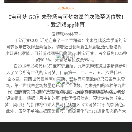
2026-08-07
《宝可梦 GO》未登场宝可梦数量首次降至两位数！
- 爱游戏app体育
爱游戏app体育 -
《宝可梦GO》近期迎来了一个里程碑：尚未登陆这款手游的宝
可梦数量首次降至两位数。随着近日长崎野生原野区活动新增捣蛋
小妖进化家族，目前游戏图鉴已收录926种宝可梦，占全系列1025种
的90.3%，未登场角色仅余99种。
自2016年以初代145只宝可梦启航，九年来游戏通过更新逐步引
入了至今所有世代的宝可梦。目前第一、二、三、五、六世代已完
全收录，第四世代仅剩阿尔宙斯、玛纳霏与霏欧纳3只幻兽尚未登
场，第七世代未登场数量也已降至个位数。而未亮相的59种第九世
尽管全新宝可梦的储备逐渐见底，玩家群体却显得从容。许多
代《宝可梦：朱/紫》及其DLC角色，占据了待收录名单的过半比
评论指出，根据十月中旬的第十世代情报泄露，预计定名为《宝可
例。
梦：风/浪》的新作将带来大量可后续加入《宝可梦GO》的新角色。
此外，虽然不单独占据图鉴编号，但极巨化与mega进化形态仍有大
量变体尚未实装，这为开发团队提供了充足的更新空间。