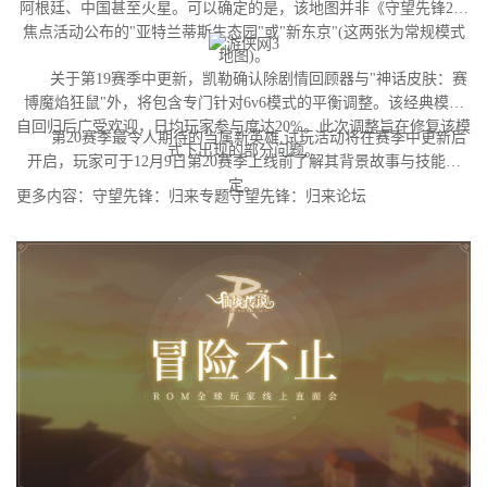
阿根廷、中国甚至火星。可以确定的是，该地图并非《守望先锋2》
焦点活动公布的"亚特兰蒂斯生态园"或"新东京"(这两张为常规模式
地图)。
关于第19赛季中更新，凯勒确认除剧情回顾器与"神话皮肤：赛
博魔焰狂鼠"外，将包含专门针对6v6模式的平衡调整。该经典模式
自回归后广受欢迎，日均玩家参与度达20%。此次调整旨在修复该模
第20赛季最令人期待的当属新英雄,试玩活动将在赛季中更新后
式下出现的部分问题。
开启，玩家可于12月9日第20赛季上线前了解其背景故事与技能设
定。
更多内容：守望先锋：归来专题守望先锋：归来论坛