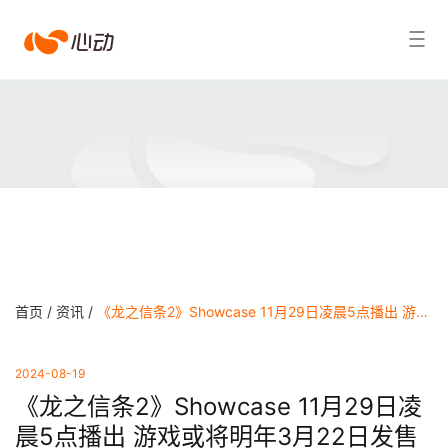
爱
搜索结果
游
戏
app
体
育
首页 /
资讯 /
《龙之信条2》Showcase 11月29日凌晨5点播出 游戏或将明年3月22日发售 - 爱游戏app体育
2024-08-19
《龙之信条2》Showcase 11月29日凌
晨5点播出 游戏或将明年3月22日发售