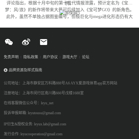
评论指出，根据十月中旬的第十世代情报泄露，预计定名为《宝可
例。
梦：风/浪》的新作将带来大量可后续加入《宝可梦GO》的新角色。
此外，虽然不单独占据图鉴编号，但极巨化与mega进化形态仍有大
量变体尚未实装，这为开发团队提供了充足的更新空间。
免责声明
隐私政策
用户协议
游戏大厅
论坛
品牌资源及样式指南
公司地址：上海市静安区万科路888号A6 AYX爱游戏体育app官方网站
注册地址：上海市闵行区南川路666号戊楼1688室
在线客服微信公众号：leyu_net
投诉举报邮箱: leyutousu@gmail.com
IP衍生&授权业务: leyux.lab@gmail.com
发行合作: leyucooperation@gmail.com