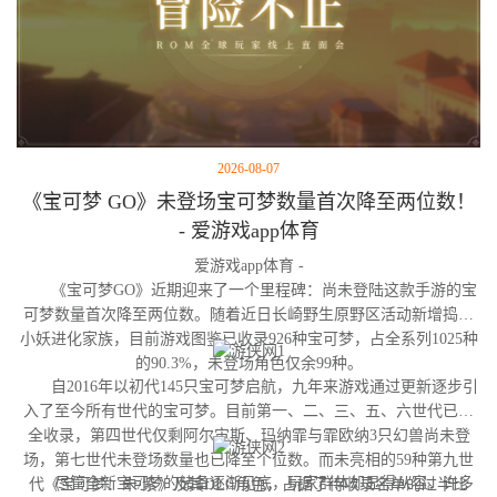
2026-08-07
《宝可梦 GO》未登场宝可梦数量首次降至两位数！
- 爱游戏app体育
爱游戏app体育 -
《宝可梦GO》近期迎来了一个里程碑：尚未登陆这款手游的宝
可梦数量首次降至两位数。随着近日长崎野生原野区活动新增捣蛋
小妖进化家族，目前游戏图鉴已收录926种宝可梦，占全系列1025种
的90.3%，未登场角色仅余99种。
自2016年以初代145只宝可梦启航，九年来游戏通过更新逐步引
入了至今所有世代的宝可梦。目前第一、二、三、五、六世代已完
全收录，第四世代仅剩阿尔宙斯、玛纳霏与霏欧纳3只幻兽尚未登
场，第七世代未登场数量也已降至个位数。而未亮相的59种第九世
尽管全新宝可梦的储备逐渐见底，玩家群体却显得从容。许多
代《宝可梦：朱/紫》及其DLC角色，占据了待收录名单的过半比