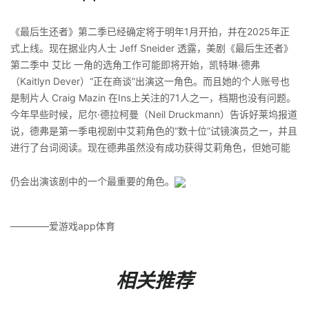
《最后生还者》第二季已经确定将于明年1月开拍，并在2025年正
式上线。现在据业内人士 Jeff Sneider 透露，美剧《最后生还者》
第二季中 艾比 一角的选角工作可能即将开始，凯特琳·德弗
（Kaitlyn Dever）“正在商谈”出演这一角色。而且她的个人账号也
是制片人 Craig Mazin 在Ins上关注的71人之一，档期也没有问题。
今年早些时候，尼尔·德拉柯曼（Neil Druckmann）告诉好莱坞报道
说，德弗是第一季电视剧中艾莉角色的“数十位”试镜演员之一，并且
进行了台词阅读。现在德弗虽然没有成功获得艾莉角色，但她可能
仍会出演该剧中的一个最重要的角色。
————爱游戏app体育
相关推荐