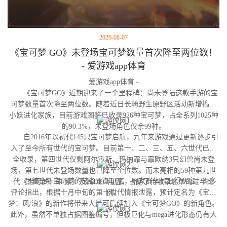
2026-08-07
《宝可梦 GO》未登场宝可梦数量首次降至两位数！
- 爱游戏app体育
爱游戏app体育 -
《宝可梦GO》近期迎来了一个里程碑：尚未登陆这款手游的宝
可梦数量首次降至两位数。随着近日长崎野生原野区活动新增捣蛋
小妖进化家族，目前游戏图鉴已收录926种宝可梦，占全系列1025种
的90.3%，未登场角色仅余99种。
自2016年以初代145只宝可梦启航，九年来游戏通过更新逐步引
入了至今所有世代的宝可梦。目前第一、二、三、五、六世代已完
全收录，第四世代仅剩阿尔宙斯、玛纳霏与霏欧纳3只幻兽尚未登
场，第七世代未登场数量也已降至个位数。而未亮相的59种第九世
尽管全新宝可梦的储备逐渐见底，玩家群体却显得从容。许多
代《宝可梦：朱/紫》及其DLC角色，占据了待收录名单的过半比
评论指出，根据十月中旬的第十世代情报泄露，预计定名为《宝可
例。
梦：风/浪》的新作将带来大量可后续加入《宝可梦GO》的新角色。
此外，虽然不单独占据图鉴编号，但极巨化与mega进化形态仍有大
量变体尚未实装，这为开发团队提供了充足的更新空间。