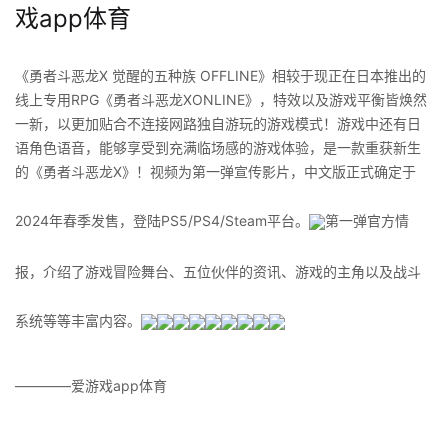
戏app体育
《勇者斗恶龙Ⅹ 觉醒的五种族 OFFLINE》相较于现正在日本推出的
线上专用RPG《勇者斗恶龙XONLINE》，特效以及游戏平衡皆焕然
一新，以更加贴合不连接网路独自游玩的游戏模式！游戏中还有日
语角色语音，能够享受到充满临场感的游戏体验，是一款重获新生
的《勇者斗恶龙X》！视频为第一弹宣传影片，中文版正式确定于
2024年春季发售，登陆PS5/PS4/Steam平台。
第一弹官方情
报，介绍了游戏冒险舞台、五位伙伴的资讯、游戏的主角以及战斗
系统等等丰富内容。
————爱游戏app体育