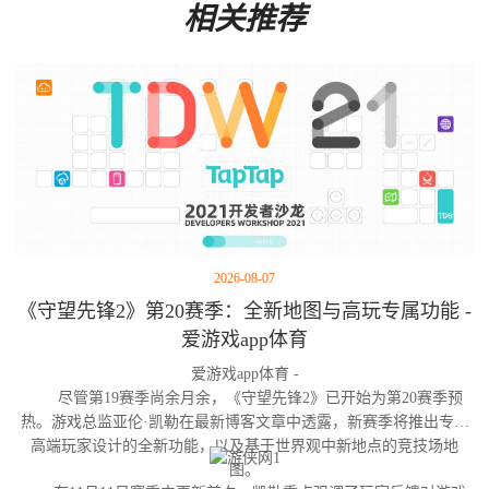
相关推荐
2026-08-07
《守望先锋2》第20赛季：全新地图与高玩专属功能 -
爱游戏app体育
爱游戏app体育 -
尽管第19赛季尚余月余，《守望先锋2》已开始为第20赛季预
热。游戏总监亚伦·凯勒在最新博客文章中透露，新赛季将推出专为
高端玩家设计的全新功能，以及基于世界观中新地点的竞技场地
图。