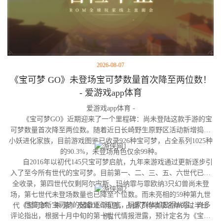
2026-08-07
《宝可梦 GO》未登场宝可梦数量首次降至两位数！
- 爱游戏app体育
爱游戏app体育 -
《宝可梦GO》近期迎来了一个里程碑：尚未登陆这款手游的宝
可梦数量首次降至两位数。随着近日长崎野生原野区活动新增捣蛋
小妖进化家族，目前游戏图鉴已收录926种宝可梦，占全系列1025种
的90.3%，未登场角色仅余99种。
自2016年以初代145只宝可梦启航，九年来游戏通过更新逐步引
入了至今所有世代的宝可梦。目前第一、二、三、五、六世代已完
全收录，第四世代仅剩阿尔宙斯、玛纳霏与霏欧纳3只幻兽尚未登
场，第七世代未登场数量也已降至个位数。而未亮相的59种第九世
尽管全新宝可梦的储备逐渐见底，玩家群体却显得从容。许多
代《宝可梦：朱/紫》及其DLC角色，占据了待收录名单的过半比
评论指出，根据十月中旬的第十世代情报泄露，预计定名为《宝可
例。