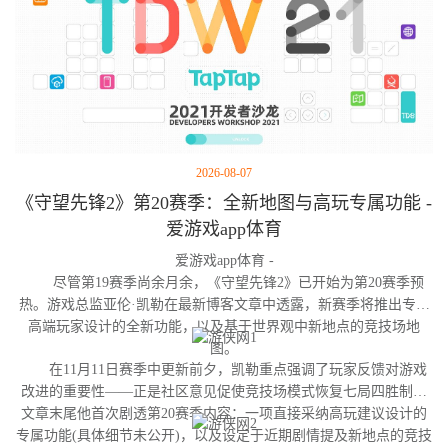
2026-08-07
《守望先锋2》第20赛季：全新地图与高玩专属功能 -
爱游戏app体育
爱游戏app体育 -
尽管第19赛季尚余月余，《守望先锋2》已开始为第20赛季预
热。游戏总监亚伦·凯勒在最新博客文章中透露，新赛季将推出专为
高端玩家设计的全新功能，以及基于世界观中新地点的竞技场地
图。
在11月11日赛季中更新前夕，凯勒重点强调了玩家反馈对游戏
改进的重要性——正是社区意见促使竞技场模式恢复七局四胜制。
文章末尾他首次剧透第20赛季内容：一项直接采纳高玩建议设计的
专属功能(具体细节未公开)，以及设定于近期剧情提及新地点的竞技