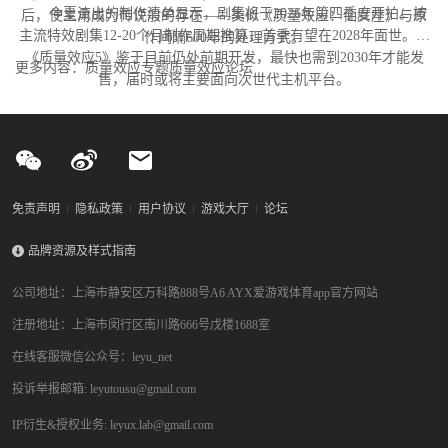
今夏流出的制作清单显示，剧集将于2026年第四季度开拍。按
后，使主角成为传说般的存在——类似《质量效应：仙女座》与原
主流特效剧集12-20个月制作周期推算，首季有望在2028年面世。而
作间隔600年的处理方式。
《质量效应5》鉴于目前仍处前期开发，最快也需到2030年才能发
更多内容：质量效应专题质量效应论坛
售，届时或将主要面向次世代主机平台。
免责声明
隐私政策
用户协议
游戏大厅
论坛
品牌资源及样式指南
公司地址：上海市静安区万科路888号A6 AYX爱游戏体育app官方网站
注册地址：上海市闵行区南川路666号戊楼1688室
在线客服微信公众号：leyu_net
投诉举报邮箱: leyutousu@gmail.com
IP衍生&授权业务: leyux.lab@gmail.com