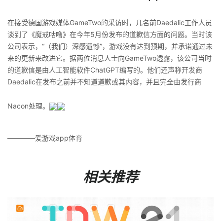
在接受德国游戏媒体GameTwo的采访时，几名前Daedalic工作人员
谈到了《魔戒咕噜》在今年5月份发布的道歉信方面的问题。当时该
公司表示，“（我们）深感遗憾”，游戏没有达到预期，并承诺通过未
来的更新来改进它。据两位消息人士向GameTwo透露，该公司当时
的道歉信是由人工智能软件ChatGPT编写的。他们还声称开发商
Daedalic在发布之前并不知道道歉或其内容，并且完全由发行商
Nacon处理。
————爱游戏app体育
相关推荐