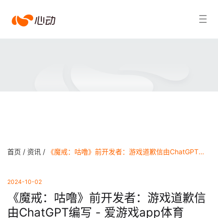
爱
搜索结果
游
戏
app
体
育
首页 /
资讯 /
《魔戒：咕噜》前开发者：游戏道歉信由ChatGPT编写 - 爱游戏app体育
2024-10-02
《魔戒：咕噜》前开发者：游戏道歉信
由ChatGPT编写 - 爱游戏app体育