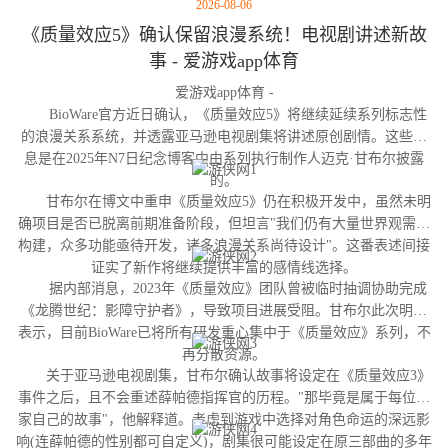
2026-08-06
《质量效应5》确认保留浪漫系统！电视剧讲述新故
事 - 爱游戏app体育
爱游戏app体育 -
BioWare官方近日确认，《质量效应5》将继续延续系列标志性
的浪漫关系系统，并透露亚马逊电视剧集将讲述原创剧情。这些消
息是在2025年N7日纪念博客中由系列执行制作人迈克·甘布尔披露
的。
甘布尔在博文中重申《质量效应5》仍在积极开发中，虽然未明
确项目是否已脱离前期准备阶段，但坦言"我们仍有大量世界观需要
构建，众多功能亟待开发，诸多浪漫关系尚待设计"。这番表述间接
证实了新作将继续提供丰富的感情线选择。
据内部消息，2023年《质量效应》团队曾被临时抽调协助完成
《龙腾世纪：影障守护者》，导致项目进展受阻。甘布尔此次明确
表示，目前BioWare已将所有研发重心集中于《质量效应》系列，不
再分散资源。
关于亚马逊电视剧集，甘布尔确认故事将设定在《质量效应3》
事件之后，且不会重述薛帕德指挥官的历程。"那毕竟是属于每位玩
家自己的故事"，他解释道。考虑到游戏中选择对角色命运的深远影
响(连薛帕德的性别都可自定义)，剧集很可能设定在原三部曲的多年