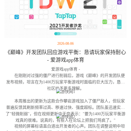
2026-08-06
《巅峰》开发团队回应游戏平衡：恳请玩家保持耐心
- 爱游戏app体育
爱游戏app体育 -
在刚刚对过强的僵尸进行削弱后，游戏《巅峰》的开发团队便
发布视频，坦言在为1400万玩家平衡游戏时面临的巨大压力，恳请
社区给予更多理解。
本周推出的更新为这款合作攀岩游戏加入了僵尸敌人，但玩家
普遍反馈其刷新频率过高、移速过快、强度超标。团队虽迅速实施
了"轻微削弱"，但在视频更新中无奈表示："要为1400万玩家平衡游
戏真的很难。说真的，有些人在论坛上把我们骂疯了。"
视频的屏幕标语直白道出开发者的心声。团队在调整说明中坦