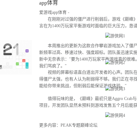
app体育
爱游戏app体育 -
在刚刚对过强的僵尸进行削弱后，游戏《巅峰》
言在为1400万玩家平衡游戏时面临的巨大压力，恳
本周推出的更新为这款合作攀岩游戏加入了僵尸
新频率过高、移速过快、强度超标。团队虽迅速实施
新中无奈表示："要为1400万玩家平衡游戏真的很
我们骂疯了。"
视频的屏幕标语直白道出开发者的心声。团队在
得僵尸太强，也有人认为削弱得不够。我们正在寻
能给你带来挑战，但削弱后能保证游戏体验。"
值得玩味的是，《巅峰》最初只是Aggro Crab与L
项目，开发团队显然未预料到游戏发售五个月后能
更多内容：PEAK专题巅峰论坛