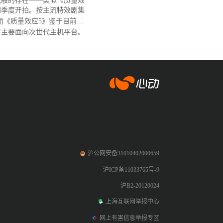
说般的存在——类似《质量效
四季度开拍。按主流特效剧集
。而《质量效应5》鉴于目前仍
将主要面向次世代主机平台。
爱游戏app体育
沪公网安备31010402000659
沪ICP备11033765号-9
沪B2-20120024
上海互联网举报中心
网上有害信息举报专区