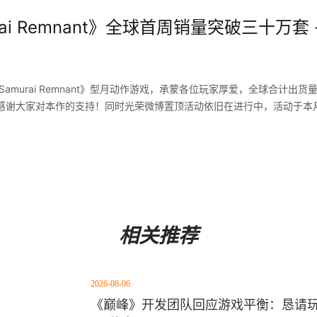
urai Remnant》全球首周销量突破三十万套 
e/Samurai Remnant》型月动作游戏，承蒙各位玩家厚爱，全球合计出
感谢大家对本作的支持！同时光荣微博置顶活动依旧在进行中，活动于本月
相关推荐
2026-08-06
《巅峰》开发团队回应游戏平衡：恳请玩家