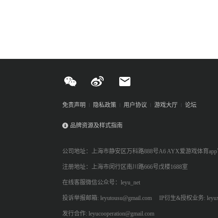
免责声明
隐私政策
用户协议
游戏大厅
论坛
品牌资源及样式指南
公司地址：上海市静安区万科路888号A6 AYX爱游戏体育ap
注册地址：上海市闵行区南川路666号戊楼1688室
在线客服微信公众号：leyu_net
投诉举报邮箱: leyutousu@gmail.com
IP衍生&授权业务: leyux.l
发行合作: leyucooperation@gmail.com