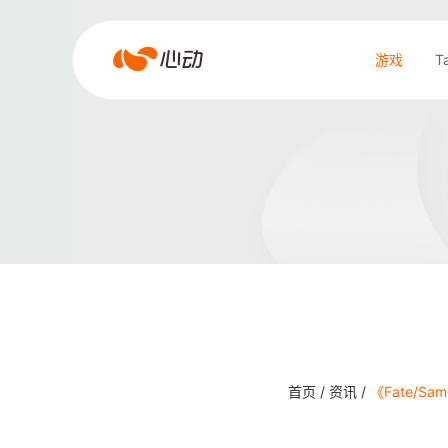
爱
游戏
T
游
戏
搜索结果
app
体
育
首页 /
资讯 /
《Fate/S