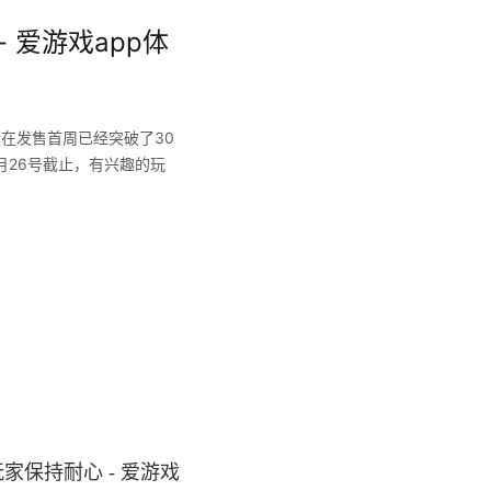
- 爱游戏app体
货量在发售首周已经突破了30
26号截止，有兴趣的玩
保持耐心 - 爱游戏