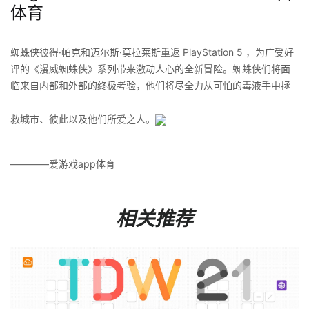
体育
蜘蛛侠彼得·帕克和迈尔斯·莫拉莱斯重返 PlayStation 5 ，为广受好
评的《漫威蜘蛛侠》系列带来激动人心的全新冒险。蜘蛛侠们将面
临来自内部和外部的终极考验，他们将尽全力从可怕的毒液手中拯
救城市、彼此以及他们所爱之人。
————爱游戏app体育
相关推荐