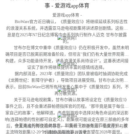
事 - 爱游戏app体育
爱游戏app体育 -
BioWare官方近日确认，《质量效应5》将继续延续系列标志性
的浪漫关系系统，并透露亚马逊电视剧集将讲述原创剧情。这些消
息是在2025年N7日纪念博客中由系列执行制作人迈克·甘布尔披露
的。
甘布尔在博文中重申《质量效应5》仍在积极开发中，虽然未明
确项目是否已脱离前期准备阶段，但坦言"我们仍有大量世界观需要
构建，众多功能亟待开发，诸多浪漫关系尚待设计"。这番表述间接
证实了新作将继续提供丰富的感情线选择。
据内部消息，2023年《质量效应》团队曾被临时抽调协助完成
《龙腾世纪：影障守护者》，导致项目进展受阻。甘布尔此次明确
表示，目前BioWare已将所有研发重心集中于《质量效应》系列，不
再分散资源。
关于亚马逊电视剧集，甘布尔确认故事将设定在《质量效应3》
事件之后，且不会重述薛帕德指挥官的历程。"那毕竟是属于每位玩
家自己的故事"，他解释道。考虑到游戏中选择对角色命运的深远影
响(连薛帕德的性别都可自定义)，剧集很可能设定在原三部曲的多年
今夏流出的制作清单显示，剧集将于2026年第四季度开拍。按
后，使主角成为传说般的存在——类似《质量效应：仙女座》与原
主流特效剧集12-20个月制作周期推算，首季有望在2028年面世。而
作间隔600年的处理方式。