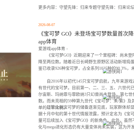
更多内容：守望先锋：归来专题守望先锋：归来论
2026-08-07
《宝可梦 GO》未登场宝可梦数量首次降至
app体育
爱游戏app体育 -
《宝可梦GO》近期迎来了一个里程碑：尚未登
降至两位数。随着近日长崎野生原野区活动新增捣
鉴已收录926种宝可梦，占全系列1025种的90.3%
自2016年以初代145只宝可梦启航，九年来游
有世代的宝可梦。目前第一、二、三、五、六世代
尔宙斯、玛纳霏与霏欧纳3只幻兽尚未登场，第七世
数。而未亮相的59种第九世代《宝可梦：朱/紫》及
尽管全新宝可梦的储备逐渐见底，玩家群体却显
单的过半比例。
据十月中旬的第十世代情报泄露，预计定名为《宝可
量可后续加入《宝可梦GO》的新角色。此外，虽然
化与mega进化形态仍有大量变体尚未实装，这为开
间。