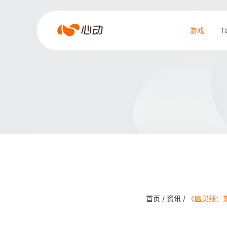
爱
游戏
T
游
戏
搜索结果
app
体
育
首页 /
资讯 /
《幽灵线：东