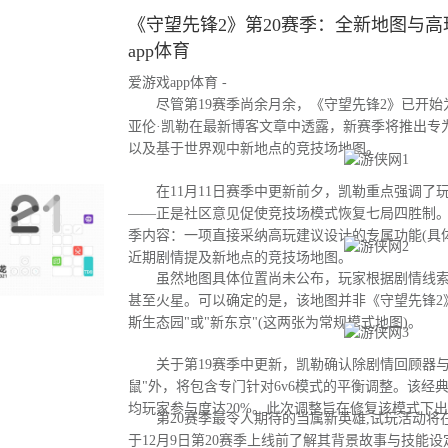
《守望先锋2》第20赛季：全新地图与高玩
app体育
爱游戏app体育 -
尽管第19赛季尚余月余，《守望先锋2》已开始为
亚伦·凯勒在最新博客文章中透露，新赛季将推出专
以及基于世界观中新地点的竞技场地图。
在11月11日赛季中更新前夕，凯勒重点强调了
——正是社区意见促使竞技场模式恢复七局四胜制。
季内容：一项直接采纳高玩建议设计的专属功能(具
近期剧情提及新地点的竞技场地图。
虽然地图具体位置尚未公布，玩家根据剧情线索
甚至火星。可以确定的是，该地图并非《守望先锋2
斯生态园"或"新东京"(这两张为常规模式地图)。
关于第19赛季中更新，凯勒确认除剧情回顾器与
鼠"外，将包含专门针对6v6模式的平衡调整。该经
均玩家参与度达20%。此次调整旨在修复该模式下
第20赛季最令人期待的当属新英雄,试玩活动将
于12月9日第20赛季上线前了解其背景故事与技能设