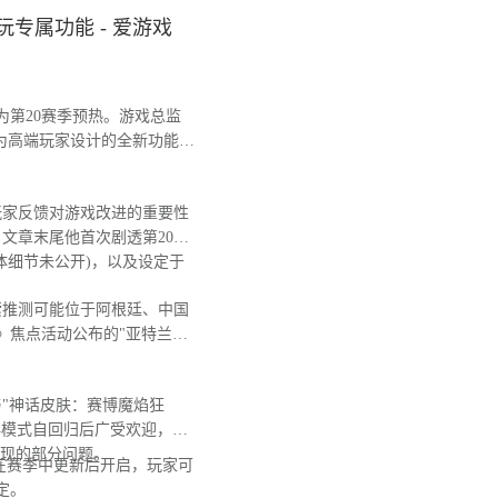
专属功能 - 爱游戏
第20赛季预热。游戏总监
为高端玩家设计的全新功能，
玩家反馈对游戏改进的重要性
文章末尾他首次剧透第20赛
体细节未公开)，以及设定于
推测可能位于阿根廷、中国
》焦点活动公布的"亚特兰蒂
"神话皮肤：赛博魔焰狂
典模式自回归后广受欢迎，日
出现的部分问题。
在赛季中更新后开启，玩家可
定。