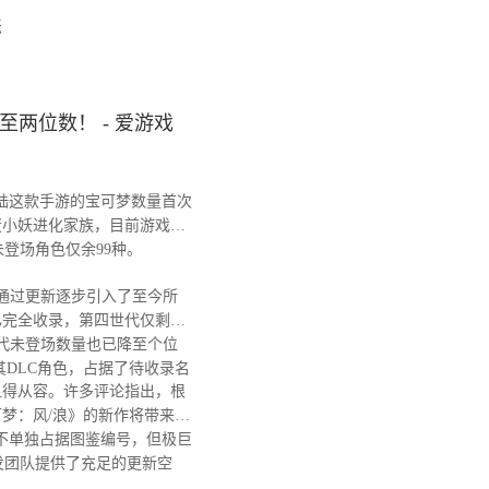
坛
两位数！ - 爱游戏
陆这款手游的宝可梦数量首次
蛋小妖进化家族，目前游戏图
，未登场角色仅余99种。
戏通过更新逐步引入了至今所
已完全收录，第四世代仅剩阿
代未登场数量也已降至个位
其DLC角色，占据了待收录名
得从容。许多评论指出，根
梦：风/浪》的新作将带来大
不单独占据图鉴编号，但极巨
发团队提供了充足的更新空