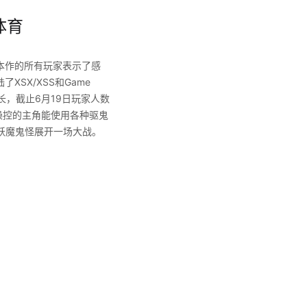
体育
本作的所有玩家表示了感
SX/XSS和Game
增长，截止6月19日玩家人数
操控的主角能使用各种驱鬼
妖魔鬼怪展开一场大战。